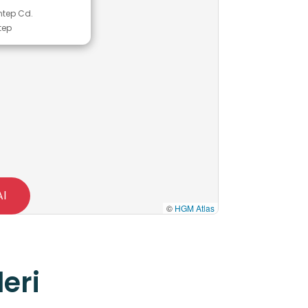
ntep Cd.
tep
Al
©
HGM Atlas
eri