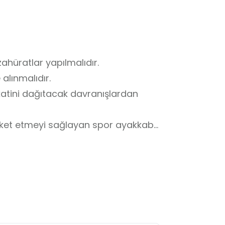
ahüratlar yapılmalıdır.

alınmalıdır.

kkatini dağıtacak davranışlardan 
ket etmeyi sağlayan spor ayakkabı 
olmalıdır.