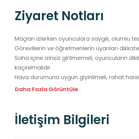
Ziyaret Notları
Maçları izlerken oyunculara saygılı, olumlu tez
Görevlilerin ve öğretmenlerin uyarıları dikkate 
Saha içine izinsiz girilmemeli, oyuncuların di
kaçınılmalıdır.

Hava durumuna uygun giyinilmeli, rahat hare
ve kıyafetler tercih edilmelidir. 

Daha Fazla Görüntüle
Şapka, su matarası gibi eşyalar da yanınızda 
İletişim Bilgileri