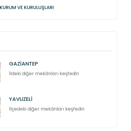
KURUM VE KURULUŞLARI
GAZİANTEP
İldeki diğer mekânları keşfedin
YAVUZELİ
İlçedeki diğer mekânları keşfedin