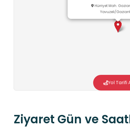
Hürriyet Mah. Gazia
Yavuzeli/Gazian
Yol Tarifi 
Ziyaret Gün ve Saatl