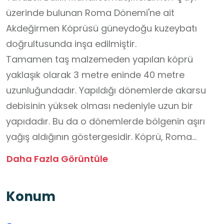
üzerinde bulunan Roma Dönemi'ne ait
Akdeğirmen Köprüsü güneydoğu kuzeybatı
doğrultusunda inşa edilmiştir.
Tamamen taş malzemeden yapılan köprü
yaklaşık olarak 3 metre eninde 40 metre
uzunluğundadır. Yapıldığı dönemlerde akarsu
debisinin yüksek olması nedeniyle uzun bir
yapıdadır. Bu da o dönemlerde bölgenin aşırı
yağış aldığının göstergesidir. Köprü, Roma
Döneminde önemli bir güzergahın parçası olup,
Daha Fazla Görüntüle
ilçenin Ermenilerce kullanılan eski adı Merzimen’i
(Cingife,Yavuzeli) Rumkale’ye oradan da
Konum
Araban ilçesine bağlamaktadır. Bulunduğu
konum itibariyle de Halilbaş Köyü’ne oldukça