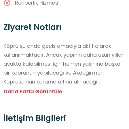
Rehberlik Hizmeti
Ziyaret Notları
Köprü şu anda geçiş amacıyla aktif olarak 
kullanılmaktadır. Ancak yapının daha uzun yıllar 
ayakta kalabilmesi için hemen yakınına başka 
bir köprünün yapılacağı ve Akdeğirmen 
Köprüsü’nün koruma altına alınacağı 
bilinmektedir.

Daha Fazla Görüntüle
Ziyaret öncesi gerekli tarihî bilgilerin okunması 
tavsiye edilir.

İletişim Bilgileri
Trafiğe açık bir alan olduğu için dikkatli 
olunmalı ve öğretmenimizin dediklerine uygun 