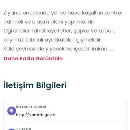
Ziyaret öncesinde yol ve hava koşulları kontrol 
edilmeli ve ulaşım planı yapılmalıdır.

Öğrenciler rahat kıyafetler, şapka ve kapalı, 
kaymaz tabanlı ayakkabılar giymelidir.

Kale çevresinde yiyecek ve içecek imkânı 
bulunmamaktadır; öğrencilerin yanlarında su 
Daha Fazla Görüntüle
ve sağlıklı atıştırmalıklar bulundurması önerilir.

Kale,  rehber veya öğretmen gözetiminde 
İletişim Bilgileri
gezilmelidir.

Tarihî yapılara zarar verebilecek 
davranışlardan kaçınılmalıdır.

İNTERNET ADRESI
Sur ve yüksek alanlarda güvenlik kurallarına 
http://van.ktb.gov.tr
uyulması önemlidir.
TELEFON