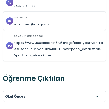
0432 216 11 39
E-POSTA
vanmuzesi@ktb.gov.tr
SANAL MÜZE ADRESI
https://www.360cities.net/ru/image/kale-yolu-van-ka
lesi-sanal-tur-van-826408-turkey?pano_detail=true
&portfolio_view=false
Öğrenme Çıktıları
Okul Öncesi