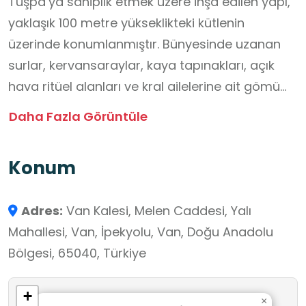
Tuşpa’ya sahiplik etmek üzere inşa edilen yapı,
yaklaşık 100 metre yükseklikteki kütlenin
üzerinde konumlanmıştır. Bünyesinde uzanan
surlar, kervansaraylar, kaya tapınakları, açık
hava ritüel alanları ve kral ailelerine ait gömü
odaları barındıran kale, Urartu döneminden
Daha Fazla Görüntüle
sonra Pers, Helenistik, Roma, Bizans, Ermeni,
Selçuklu ve Osmanlı gibi medeniyetlerin mimari
Konum
müdahalelerine sahne olmuştur. Kale yapısında
Asurca yazıtların yer aldığı Sardur Burcu ile
Adres:
Van Kalesi, Melen Caddesi, Yalı
dinsel tören alanı olarak kullanılan Analı‑Kız
Mahallesi, Van, İpekyolu, Van, Doğu Anadolu
tapınağı bulunmaktadır. 1915–1916 yıllarında Rus
Bölgesi, 65040, Türkiye
arkeologlar tarafından gerçekleştirilen
kazılarda keşfedilen yazıtlar ve plan çizimleriyle
+
belgelenen bu stratejik merkez, duvarlarındaki
×