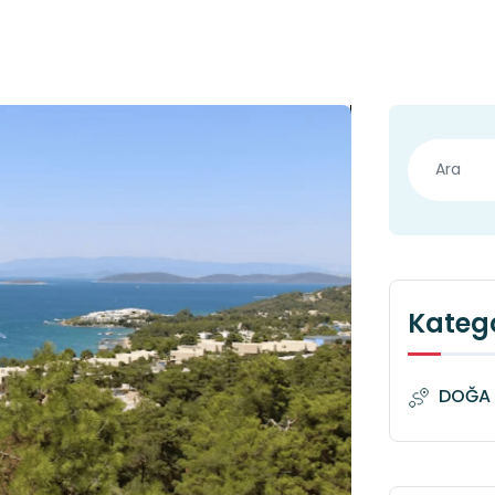
Katego
DOĞA 