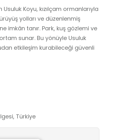
n Usuluk Koyu, kızılçam ormanlarıyla
 Yürüyüş yolları ve düzenlenmiş
ne imkân tanır. Park, kuş gözlemi ve
ir ortam sunar. Bu yönüyle Usuluk
dan etkileşim kurabileceği güvenli
amı ve çevre bilinci konularının
ı sağlayan nitelikli bir öğrenme
gesi, Türkiye