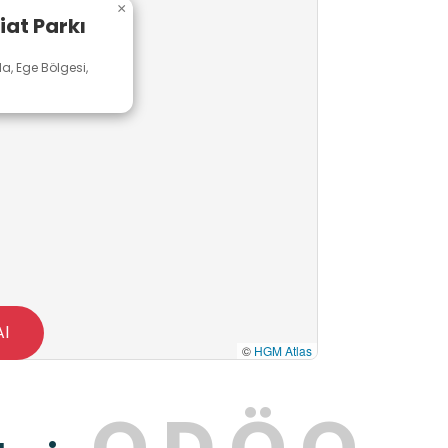
×
iat Parkı
, Ege Bölgesi,
Al
©
HGM Atlas
O
D
Ö
O