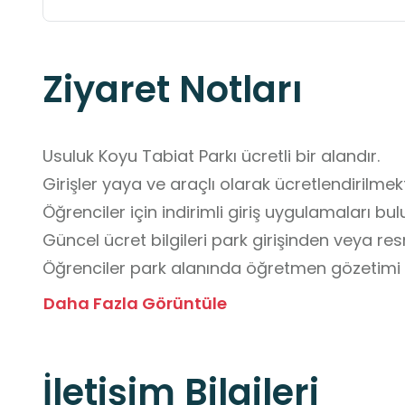
Ziyaret Notları
Usuluk Koyu Tabiat Parkı ücretli bir alandır.

Girişler yaya ve araçlı olarak ücretlendirilmekt
Öğrenciler için indirimli giriş uygulamaları bul
Güncel ücret bilgileri park girişinden veya re
Öğrenciler park alanında öğretmen gözetimi d
Ormanlık alanlarda koşulmamalı, dikkatli yürün
Daha Fazla Görüntüle
Bitkiler koparılmamalı, canlılara zarar verilmem
Çöpler, çöp kutularına atılmalıdır.

İletişim Bilgileri
Uyarı levhalarına ve park kurallarına mutlaka u