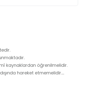
edir.

unmaktadır.

smî kaynaklardan öğrenilmelidir.

ışında hareket etmemelidir.

melidir.

elidir.

yulmalıdır.
