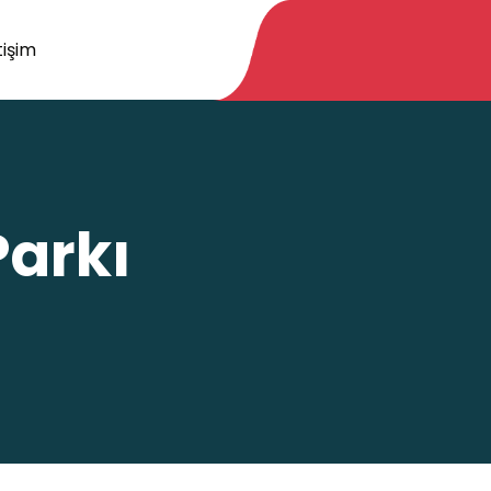
tişim
Parkı