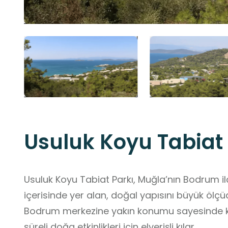
Usuluk Koyu Tabiat 
Usuluk Koyu Tabiat Parkı, Muğla’nın Bodrum ilç
içerisinde yer alan, doğal yapısını büyük ölç
Bodrum merkezine yakın konumu sayesinde kola
süreli doğa etkinlikleri için elverişli kılar.