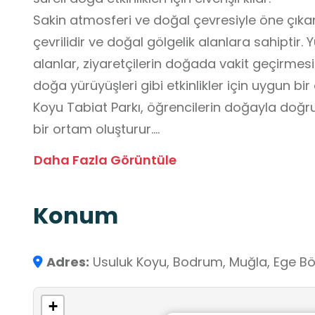
Sakin atmosferi ve doğal çevresiyle öne çıka
çevrilidir ve doğal gölgelik alanlara sahiptir.
alanlar, ziyaretçilerin doğada vakit geçirmesi
doğa yürüyüşleri gibi etkinlikler için uygun b
Koyu Tabiat Parkı, öğrencilerin doğayla doğru
bir ortam oluşturur.
Usuluk Koyu Tabiat Parkı; ekosistem, canlı yaş
Daha Fazla Görüntüle
yerinde gözlemlenebileceği bir okul dışı öğrenme alanıdır. Öğrencilerin çevresel
farkındalık ve doğa bilinci kazanmalarına katk
Konum
ortamı sunar.
Adres:
Usuluk Koyu, Bodrum, Muğla, Ege Böl
+