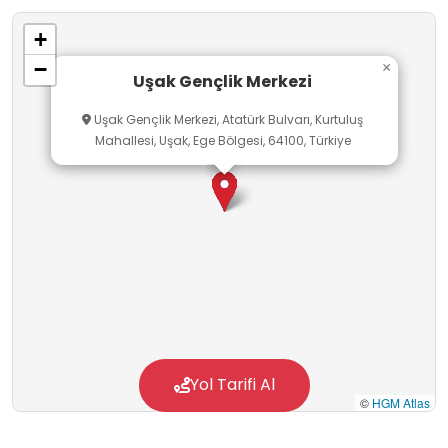
iletişim, liderlik, problem çözme, takım çalışması
+
gibi yaşam becerilerinin gelişmesine katkı
−
×
sunar. Sosyal bilgiler, görsel sanatlar, müzik ve
Uşak Gençlik Merkezi
beden eğitimi dersleriyle doğrudan
Uşak Gençlik Merkezi, Atatürk Bulvarı, Kurtuluş
ilişkilendirilebilecek Uşak Gençlik Merkezi,
Mahallesi, Uşak, Ege Bölgesi, 64100, Türkiye
öğrencilerin sınıf dışında eğlenerek
öğrenmelerine olanak sağlayan önemli bir
eğitim ve gelişim alanıdır.
Yol Tarifi Al
©
HGM Atlas