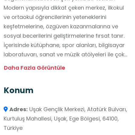
Modern yapısıyla dikkat çeken merkez, ilkokul
ve ortaokul öğrencilerinin yeteneklerini
keşfetmelerine, özgüven kazanmalarına ve
sosyal becerilerini geliştirmelerine fırsat tanır.
İçerisinde kütüphane, spor alanları, bilgisayar
laboratuvarı, sanat ve müzik atölyeleri ile çok
amaçlı etkinlik salonları bulunan merkezde;
Daha Fazla Görüntüle
drama, resim, müzik, el sanatları, gönüllülük
çalışmaları ve spor faaliyetleri
Konum
düzenlenmektedir. Rehber öğretmenler ve
uzmanlar eşliğinde gerçekleştirilen etkinlikler,
Adres:
Uşak Gençlik Merkezi, Atatürk Bulvarı,
öğrencilerin hem akademik bilgilerini
Kurtuluş Mahallesi, Uşak, Ege Bölgesi, 64100,
pekiştirmelerine hem de farklı alanlarda
Türkiye
kendilerini denemelerine imkân sağlar. Ayrıca