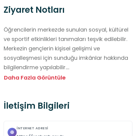
Ziyaret Notları
Öğrencilerin merkezde sunulan sosyal, kültürel 
ve sportif etkinlikleri tanımaları teşvik edilebilir.

Merkezin gençlerin kişisel gelişimi ve 
sosyalleşmesi için sunduğu imkânlar hakkında 
bilgilendirme yapılabilir.

Etkinlikler sırasında disiplinli, düzenli ve saygılı 
Daha Fazla Görüntüle
davranmaları gerektiği hatırlatılabilir.

Öğrencilerin ilgi alanlarına uygun atölyelere 
İletişim Bilgileri
yönlendirilmeleri sağlanabilir.

Ziyaretin ardından öğrencilerin deneyimlerini 
paylaşmaları ve öğrendiklerini okul yaşamına 
İNTERNET ADRESI
taşımaları desteklenebilir.