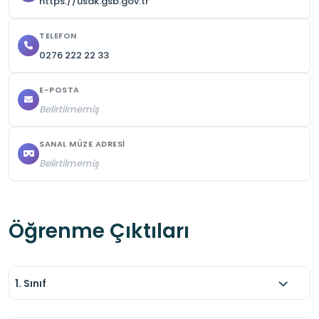
https://usak.gsb.gov.tr
TELEFON
0276 222 22 33
E-POSTA
Belirtilmemiş
SANAL MÜZE ADRESI
Belirtilmemiş
Öğrenme Çıktıları
1. Sınıf