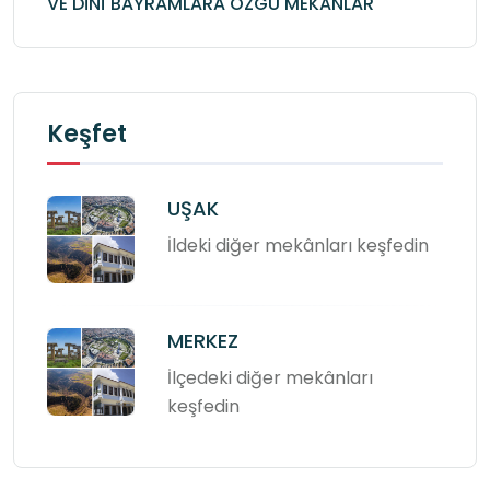
VE DİNÎ BAYRAMLARA ÖZGÜ MEKANLAR
Keşfet
UŞAK
İldeki diğer mekânları keşfedin
MERKEZ
İlçedeki diğer mekânları
keşfedin