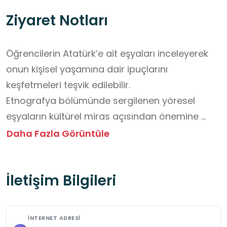
Ziyaret Notları
Öğrencilerin Atatürk’e ait eşyaları inceleyerek 
onun kişisel yaşamına dair ipuçlarını 
keşfetmeleri teşvik edilebilir.

Etnografya bölümünde sergilenen yöresel 
eşyaların kültürel miras açısından önemine 
dikkat çekilebilir.

Daha Fazla Görüntüle
Müzede sessiz ve saygılı bir şekilde gezmeleri 
gerektiği hatırlatılabilir.

İletişim Bilgileri
Uşak halkının geçmiş yaşam biçimleri ile 
günümüz yaşamı arasında karşılaştırma 
yapmaları sağlanabilir.

İNTERNET ADRESI
Öğrencilerin gözlemlerini not ederek sınıfta 