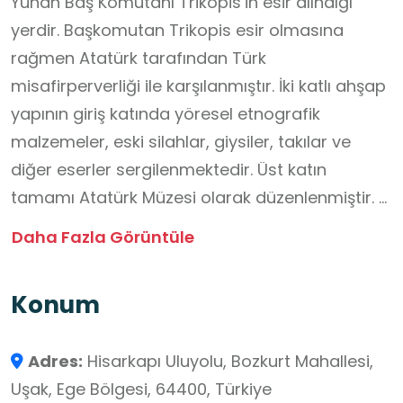
Yunan Baş Komutanı Trikopis’in esir alındığı
yerdir. Başkomutan Trikopis esir olmasına
rağmen Atatürk tarafından Türk
misafirperverliği ile karşılanmıştır. İki katlı ahşap
yapının giriş katında yöresel etnografik
malzemeler, eski silahlar, giysiler, takılar ve
diğer eserler sergilenmektedir. Üst katın
tamamı Atatürk Müzesi olarak düzenlenmiştir. O
dönemden kalma aynalar, sehpalar, koltuklar,
Daha Fazla Görüntüle
Atatürk'e ait yatak odası ve yine Atatürk'e ait
giysiler bulunmaktadır.
Konum
Adres:
Hisarkapı Uluyolu, Bozkurt Mahallesi,
Uşak, Ege Bölgesi, 64400, Türkiye