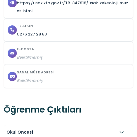
https://usak.ktb.gov.tr/TR-347918/usak-arkeoloji-muz
paylaşmaları teşvik edilebilir.

esi.html
Ziyaretin ardından Atatürk’ün Cumhuriyetin 
TELEFON
kuruluşundaki rolü üzerine değerlendirmeler 
0276 227 28 89
yapılabilir.
E-POSTA
Belirtilmemiş
SANAL MÜZE ADRESI
Belirtilmemiş
Öğrenme Çıktıları
Okul Öncesi