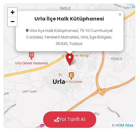
üzerindeki bu tarihi binaya taşınmıştır
+
×
Urla İlçe Halk Kütüphanesi
−
Erişilebilirlik ve Hizmetler:
Urla İlçe Halk Kütüphanesi, 75.Yıl Cumhuriyet
Caddesi, Yenikent Mahallesi, Urla, Ege Bölgesi,
Bina girişine tekerlekli sandalye
35430, Türkiye
rampası/asansörü oluşturularak engelli erişimi
sağlanmıştır
.
İçeride ders çalışma masaları, çocuk oyun
odası ve Urla'nın tarihine dair kitap
koleksiyonları yer alıyor
Yol Tarifi Al
©
HGM Atlas