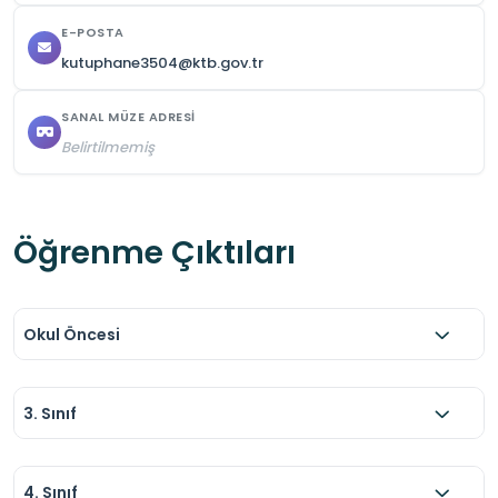
E-POSTA
kutuphane3504@ktb.gov.tr
SANAL MÜZE ADRESI
Belirtilmemiş
Öğrenme Çıktıları
Okul Öncesi
3. Sınıf
4. Sınıf