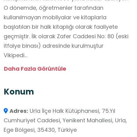
O dönemde, öğretmenler tarafından
kullanılmayan mobilyalar ve kitaplarla
başlatılan bir halk kitaplığı olarak faaliyete
geçmiştir. İlk olarak Zafer Caddesi No: 80 (eski
itfaiye binası) adresinde kurulmuştur
Vikipedi
.
Daha Fazla Görüntüle
Restorasyon ve Yeni Mekân:
Konum
Önceleri Hakan Çeken Kültür Merkezi binasında
hizmet veren kütüphane, 1902 tarihli ve eski bir
Adres:
Urla İlçe Halk Kütüphanesi, 75.Yıl
sağlık ocağı olarak kullanılan taş binanın
Cumhuriyet Caddesi, Yenikent Mahallesi, Urla,
kapsamlı restorasyonunun tamamlanmasının
Ege Bölgesi, 35430, Türkiye
ardından, Zafer Caddesi (Sanat Sokağı)