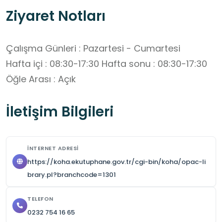
Ziyaret Notları
Çalışma Günleri : Pazartesi - Cumartesi

Hafta içi : 08:30-17:30 Hafta sonu : 08:30-17:30

Öğle Arası : Açık
İletişim Bilgileri
İNTERNET ADRESI
https://koha.ekutuphane.gov.tr/cgi-bin/koha/opac-li
brary.pl?branchcode=1301
TELEFON
0232 754 16 65