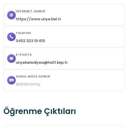
İNTERNET ADRESI
https://www.unye.bel.tr
TELEFON
0452 323 19 415
E-POSTA
unyebelediyesi@hs01.kep.tr
SANAL MÜZE ADRESI
Belirtilmemiş
Öğrenme Çıktıları