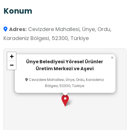
konularında okul dışı eğitim ortamları için çok
Konum
uygun bir mekândır.
Adres:
Cevizdere Mahallesi, Ünye, Ordu,
Karadeniz Bölgesi, 52300, Türkiye
+
×
Ünye Belediyesi Yöresel Ürünler
−
Üretim Merkezi ve Aşevi
Cevizdere Mahallesi, Ünye, Ordu, Karadeniz
Bölgesi, 52300, Türkiye