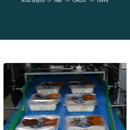
Ana Sayfa
İller
ORDU
ÜNYE