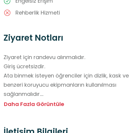
Engelsiz Erişim
Rehberlik Hizmeti
Ziyaret Notları
Ziyaret için randevu alınmalıdır. 

Giriş ücretsizdir. 

Ata binmek isteyen öğrenciler için dizlik, kask ve 
benzeri koruyucu ekipmanların kullanılması 
sağlanmalıdır.

Görevlilerin uyarıları dikkate alınmalıdır.

Daha Fazla Görüntüle
Uyarı levhalarına dikkat edilmelidir.

Çantada su ve atıştırmalık bulundurulmalıdır.
İletişim Bilgileri