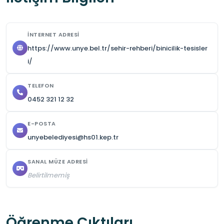
İNTERNET ADRESI
https://www.unye.bel.tr/sehir-rehberi/binicilik-tesisler
i/
TELEFON
0452 321 12 32
E-POSTA
unyebelediyesi@hs01.kep.tr
SANAL MÜZE ADRESI
Belirtilmemiş
Öğrenme Çıktıları