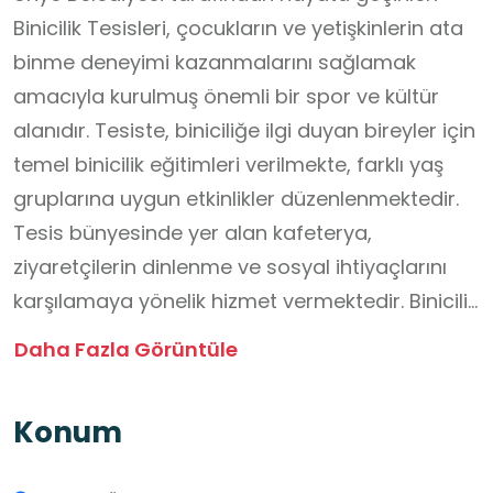
Binicilik Tesisleri, çocukların ve yetişkinlerin ata
binme deneyimi kazanmalarını sağlamak
amacıyla kurulmuş önemli bir spor ve kültür
alanıdır. Tesiste, biniciliğe ilgi duyan bireyler için
temel binicilik eğitimleri verilmekte, farklı yaş
gruplarına uygun etkinlikler düzenlenmektedir.
Tesis bünyesinde yer alan kafeterya,
ziyaretçilerin dinlenme ve sosyal ihtiyaçlarını
karşılamaya yönelik hizmet vermektedir. Binicilik
alanları, güvenlik kuralları gözetilerek
Daha Fazla Görüntüle
düzenlenmiştir. Ünye Belediyesi Binicilik Tesisleri,
ata sporunun ve Türk kültüründe önemli bir
Konum
yere sahip olan binicilik geleneğinin korunması,
tanıtılması ve gelecek nesillere aktarılması