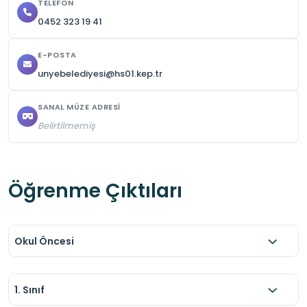
TELEFON
0452 323 19 41
E-POSTA
unyebelediyesi@hs01.kep.tr
SANAL MÜZE ADRESI
Belirtilmemiş
Öğrenme Çıktıları
Okul Öncesi
1. Sınıf