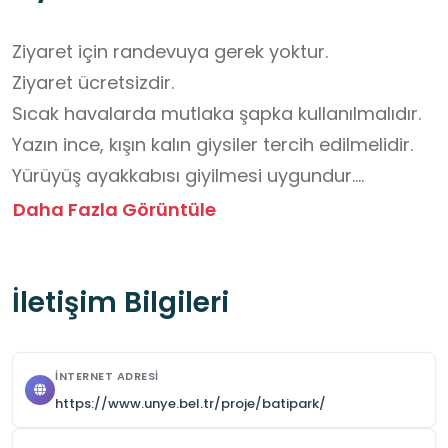
Ziyaret için randevuya gerek yoktur.

Ziyaret ücretsizdir. 

Sıcak havalarda mutlaka şapka kullanılmalıdır.

Yazın ince, kışın kalın giysiler tercih edilmelidir. 

Yürüyüş ayakkabısı giyilmesi uygundur.

Çantada su ve atıştırmalık bulundurulmalıdır.

Daha Fazla Görüntüle
Öğretmenin yönlendirmeleri doğrultusunda 
grup hâlinde hareket edilmelidir.
İletişim Bilgileri
İNTERNET ADRESI
https://www.unye.bel.tr/proje/batipark/