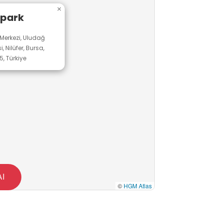
×
opark
 Merkezi, Uludağ
, Nilüfer, Bursa,
, Türkiye
Al
©
HGM Atlas