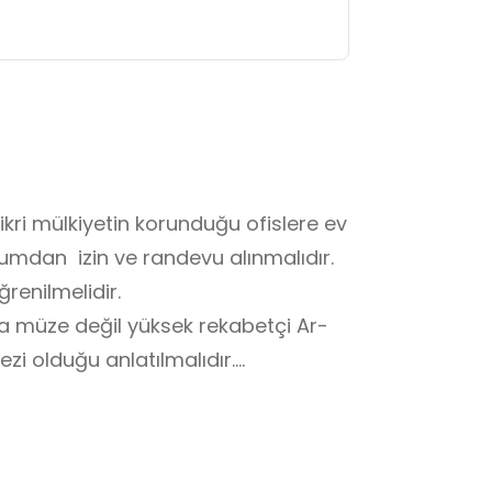
ikri mülkiyetin korunduğu ofislere ev 
umdan  izin ve randevu alınmalıdır. 

enilmelidir.

eya müze değil yüksek rekabetçi Ar-
kezi olduğu anlatılmalıdır.

ilik esasına dayalı olarak) saygı 
yaretleri ücretsiz kabul etmektedir. 
