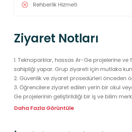
Rehberlik Hizmeti
Ziyaret Notları
1. Teknoparklar, hassas Ar-Ge projelerine ve f
sahipliği yapar. Grup ziyareti için mutlaka kur
2. Güvenlik ve ziyaret prosedürleri önceden öğr
3. Öğrencilere ziyaret edilen yerin bir okul v
Ge projelerinin geliştirildiği bir iş ve bilim mer
 4. Görülen projelere ve duyulan bilgilere (gizl
Daha Fazla Görüntüle
gösterilmesi gerektiği vurgulanmalıdır.

5. Kurum, genellikle tanıtım ve eğitim amaçlı zi