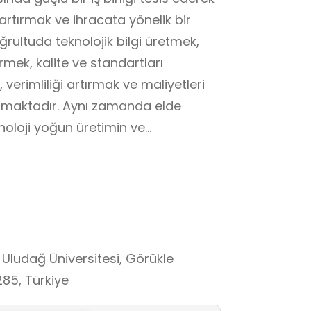
artırmak ve ihracata yönelik bir
rultuda teknolojik bilgi üretmek,
rmek, kalite ve standartları
verimliliği artırmak ve maliyetleri
almaktadır. Aynı zamanda elde
teknoloji yoğun üretimin ve
li işletmelerin ileri teknolojilere
 hedefleri arasındadır. Bu
ası, 6350 metrekarelik kapalı
konferans salonu, 400 kişilik yemek
ve laboratuvar alanlarıyla güçlü bir
 120 firmaya ve 1000 kişiye ev
 Uludağ Üniversitesi, Görükle
kosistemine önemli katkılar
285, Türkiye