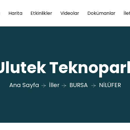
a
Harita
Etkinlikler
Videolar
Dokümanlar
İle
Ulutek Teknopar
Ana Sayfa
İller
BURSA
NİLÜFER