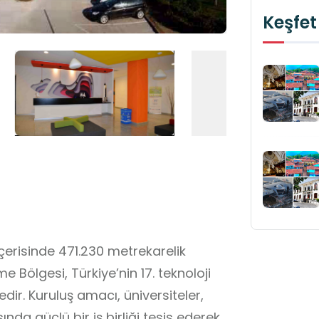
Keşfet
erisinde 471.230 metrekarelik
Bölgesi, Türkiye’nin 17. teknoloji
dir. Kuruluş amacı, üniversiteler,
nda güçlü bir iş birliği tesis ederek