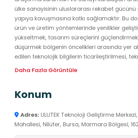
ülke sanayisinin uluslararası rekabet gücünü 
yapıya kavuşmasına katkı sağlamaktır. Bu doğ
ürün ve üretim yöntemlerinde yenilikler gelişti
yükseltmek, tasarım süreçlerini güçlendirmek, 
düşürmek bölgenin öncelikleri arasında yer 
edilen teknolojik bilgilerin ticarileştirilmesi, 
girişimciliğin desteklenmesi, küçük ve orta ölçek
Daha Fazla Görüntüle
uyumunun kolaylaştırılması da ULUTEK’in temel
çerçevede hizmet veren ULUTEK Araştırma Bin
Konum
alanıyla dikkat çekmektedir. Bina; 140 kişilik 
salonu, seminer ve sergi salonu, modern ofis 
altyapı sunmaktadır. Bugün itibarı ile yaklaşık
Adres:
ULUTEK Teknoloji Geliştirme Merkezi,
sahipliği yapan ULUTEK, Ar-Ge ve inovasyon e
Mahallesi, Nilüfer, Bursa, Marmara Bölgesi, 16
sağlamaktadır.