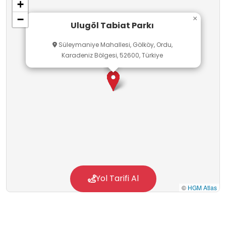
+
Tabiat parkı öğrencilerin bölgenin doğal
−
×
güzelliklerini keşfetmeleri, doğayı korumanın
Ulugöl Tabiat Parkı
önemini anlamaları açısından uygun bir okul
Süleymaniye Mahallesi, Gölköy, Ordu,
dışı öğrenme ortamıdır.
Karadeniz Bölgesi, 52600, Türkiye
Yol Tarifi Al
©
HGM Atlas