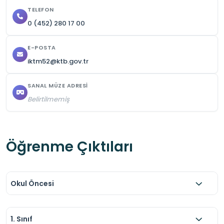
TELEFON
0 (452) 280 17 00
E-POSTA
iktm52@ktb.gov.tr
SANAL MÜZE ADRESI
Belirtilmemiş
Öğrenme Çıktıları
Okul Öncesi
1. Sınıf