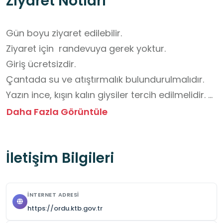
Ziyaret Notları
Gün boyu ziyaret edilebilir. 

Ziyaret için  randevuya gerek yoktur.

Giriş ücretsizdir. 

Çantada su ve atıştırmalık bulundurulmalıdır. 

Yazın ince, kışın kalın giysiler tercih edilmelidir. 

Yürüyüş ayakkabısı giyilmesi uygundur. 

Daha Fazla Görüntüle
Mevsime göre şapka, bere, eldiven ve şemsiye 
bulundurulmalıdır.
İletişim Bilgileri
İNTERNET ADRESI
https://ordu.ktb.gov.tr