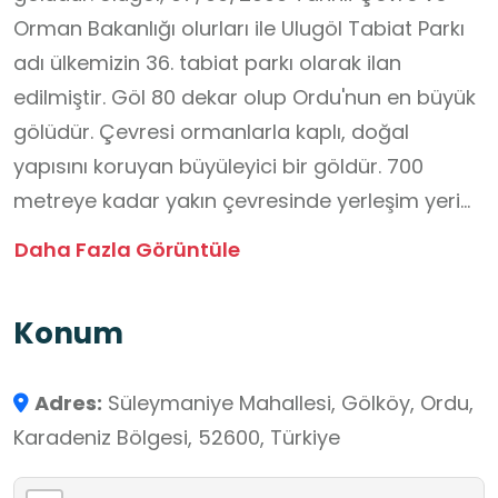
Orman Bakanlığı olurları ile Ulugöl Tabiat Parkı
adı ülkemizin 36. tabiat parkı olarak ilan
edilmiştir. Göl 80 dekar olup Ordu'nun en büyük
gölüdür. Çevresi ormanlarla kaplı, doğal
yapısını koruyan büyüleyici bir göldür. 700
metreye kadar yakın çevresinde yerleşim yeri
yoktur. Tamamen doğal ve sakin bir ortama
Daha Fazla Görüntüle
sahiptir. Ulugöl'ü turizme kazandırma amacıyla
gölün etrafına kamelya, yürüyüş yolları, seyir
Konum
terasları, çocuk oyun parkı, basketbol ve
voleybol sahaları, tuvaletler vb. tesisler
Adres:
Süleymaniye Mahallesi, Gölköy, Ordu,
yapılarak güzel bir mesire yeri hâline
Karadeniz Bölgesi, 52600, Türkiye
getirilmiştir. Ayrıca yayla şenlikleri kapsamında
Ulugöl’de durgun su kano sporu yapılmaktadır.