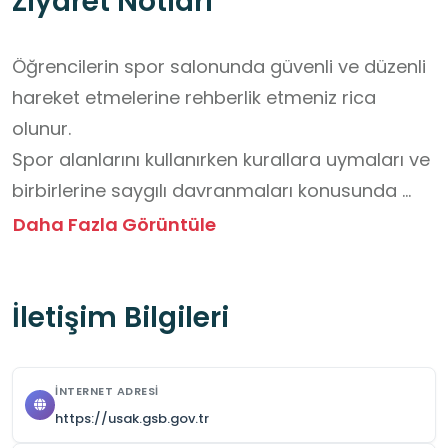
Ziyaret Notları
Öğrencilerin spor salonunda güvenli ve düzenli 
hareket etmelerine rehberlik etmeniz rica 
olunur.

Spor alanlarını kullanırken kurallara uymaları ve 
birbirlerine saygılı davranmaları konusunda 
bilgilendiriniz.

Daha Fazla Görüntüle
Ekipmanların dikkatli ve özenli kullanılmasına 
özen göstermeleri için öğrencileri yönlendiriniz.

İletişim Bilgileri
Etkinlikler sırasında takım ruhunun önemini 
vurgulayarak öğrencileri teşvik ediniz.

Grup düzenini korumalarına yardımcı olarak 
İNTERNET ADRESI
yalnız dolaşmamalarına dikkat ediniz.

https://usak.gsb.gov.tr
Müsabaka veya etkinlikleri izlerken sessiz, 