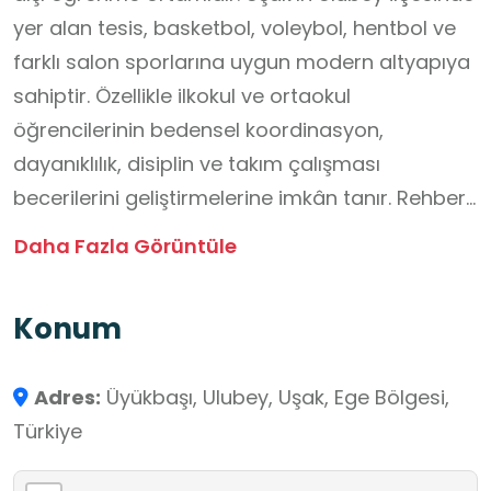
yer alan tesis, basketbol, voleybol, hentbol ve
farklı salon sporlarına uygun modern altyapıya
sahiptir. Özellikle ilkokul ve ortaokul
öğrencilerinin bedensel koordinasyon,
dayanıklılık, disiplin ve takım çalışması
becerilerini geliştirmelerine imkân tanır. Rehber
öğretmenler ve antrenörler eşliğinde
Daha Fazla Görüntüle
düzenlenen spor etkinlikleri, turnuvalar ve
uygulamalı dersler sayesinde öğrenciler hem
Konum
akademik bilgilerini pekiştirir hem de fair play,
özgüven ve iletişim gibi sosyal beceriler
Adres:
Üyükbaşı, Ulubey, Uşak, Ege Bölgesi,
kazanırlar. Beden eğitimi dersleriyle doğrudan
Türkiye
ilişkilendirilebilecek etkinlikler, öğrencilerin
öğrenme süreçlerini daha eğlenceli ve kalıcı