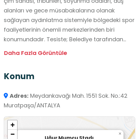
çim sahası, tribünleri, soyunma odaları, duş
alanları ve gece müsabakalarına olanak
sağlayan aydınlatma sistemiyle bölgedeki spor
faaliyetlerinin önemli merkezlerinden biri
konumundadır. Tesiste; Belediye tarafından
ücretsiz spor kursları düzenlenmekte, çeşitli yaş
Daha Fazla Görüntüle
gruplarına yönelik lig maçları oynanmakta ve
alan, amatör spor kulüplerine tahsis edilerek
Konum
spora erişim desteklenmektedir. Uğur Mumcu
Stadı, sahip olduğu altyapı ve sunduğu
Adres:
Meydankavağı Mah. 1551 Sok. No.:42
olanaklarla başta gençler olmak üzere tüm
Muratpaşa/ANTALYA
vatandaşların sporla buluşmasına katkı
sunmaktadır.
+
−
×
Uğur Mumcu Stadı