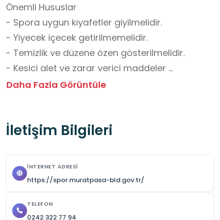
Önemli Hususlar

- Spora uygun kıyafetler giyilmelidir.

- Yiyecek içecek getirilmemelidir.

- Temizlik ve düzene özen gösterilmelidir.

- Kesici alet ve zarar verici maddeler 
getirilmemelidir.

Daha Fazla Görüntüle
- Düşme ve yaralanma riskine karşı dikkatli 
olunmalıdır.

İletişim Bilgileri
- Stadın saatleri yaz ve kış sezonunda değişiklik 
göstermektedir.

- Grup ziyaretlerinden önce iletişime geçilerek 
İNTERNET ADRESI
randevu alınmalıdır.

https://spor.muratpasa-bld.gov.tr/
Okul Dışı Öğrenme Ortamları Yönünden 
TELEFON
0242 322 77 94