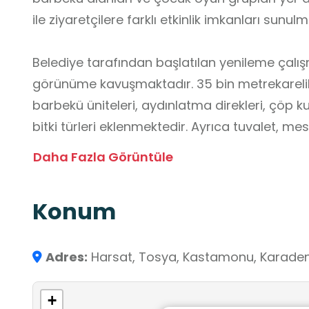
ile ziyaretçilere farklı etkinlik imkanları sunul
Belediye tarafından başlatılan yenileme çalı
görünüme kavuşmaktadır. 35 bin metrekarelik
barbekü üniteleri, aydınlatma direkleri, çöp ku
bitki türleri eklenmektedir. Ayrıca tuvalet, m
ihtiyaçları karşılayan altyapılar da yapılmakta
Daha Fazla Görüntüle
Merkeze sadece 2–3 km uzaklıkta olan Üçoluk
Konum
09.00’dan gece yarısına kadar açık olan mesir
ailelerin hem de öğrencilerin doğayla buluşabil
için elverişli bir ortam sunan Üçoluklar, Tos
Adres:
Harsat, Tosya, Kastamonu, Karadeni
alanlarından biridir.
+