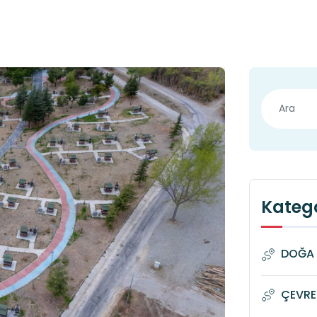
Katego
DOĞA 
ÇEVRE