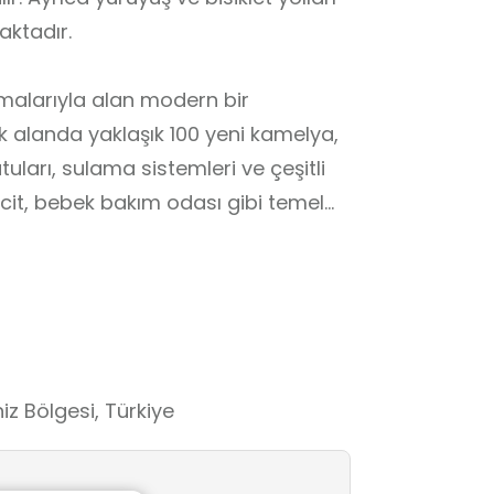
maktadır.
şmalarıyla alan modern bir
 alanda yaklaşık 100 yeni kamelya,
tuları, sulama sistemleri ve çeşitli
escit, bebek bakım odası gibi temel
dır.
lar’a ulaşım kolaydır. Sabah
e alanına giriş ücretsizdir. Hem
eceği, piknik ve sosyal etkinlikler
ya’nın en gözde dinlenme
z Bölgesi, Türkiye