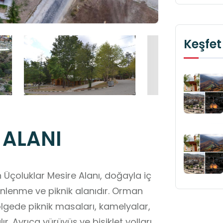
Keşfet
 ALANI
Üçoluklar Mesire Alanı, doğayla iç
dinlenme ve piknik alanıdır. Orman
ölgede piknik masaları, kamelyalar,
r. Ayrıca yürüyüş ve bisiklet yolları