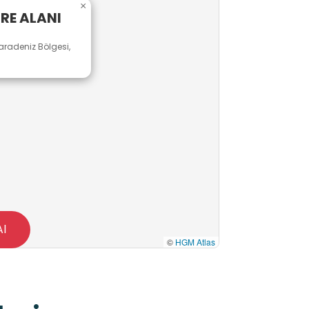
×
RE ALANI
radeniz Bölgesi,
Al
©
HGM Atlas