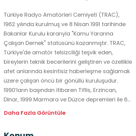
Türkiye Radyo Amatörleri Cemiyeti (TRAC),
1962 yılında kurulmuş ve 8 Nisan 1991 tarihinde
Bakanlar Kurulu kararıyla "Kamu Yararına
Çalışan Dernek" statüsünü kazanmıştır. TRAC,
Türkiye'de amatör telsizciliği teşvik eden,
bireylerin teknik becerilerini geliştiren ve özellikle
afet anlarında kesintisiz haberleşme sağlamak
üzere çalışan öncü bir gönüllü kuruluşudur.
1990’ların başından itibaren Tiflis, Erzincan,
Dinar, 1999 Marmara ve Düzce depremleri ile 6
Şubat 2023 Kahramanmaraş merkezli
Daha Fazla Görüntüle
depremlerde aktif rol alarak afet
haberleşmesinde kritik destek sunmuştur. TRAC,
Konum