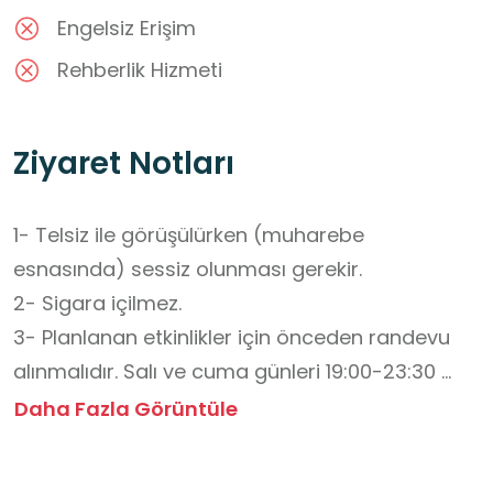
Engelsiz Erişim
Rehberlik Hizmeti
Ziyaret Notları
1- Telsiz ile görüşülürken (muharebe 
esnasında) sessiz olunması gerekir.

2- Sigara içilmez. 

3- Planlanan etkinlikler için önceden randevu 
alınmalıdır. Salı ve cuma günleri 19:00-23:30 
saatleri arasında açıktır. Ancak kurum, acil 
Daha Fazla Görüntüle
durum, protokol, okul veya öğrenci ziyaretlerine 
göre normal zamanlarda da açılabilir.
