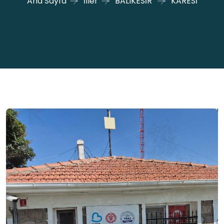
Ana Sayfa
İller
BALIKESİR
KARESİ