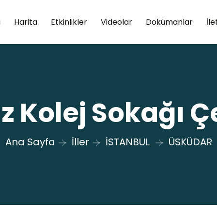
a
Harita
Etkinlikler
Videolar
Dokümanlar
İle
ız Kolej Sokağı 
Ana Sayfa
İller
İSTANBUL
ÜSKÜDAR