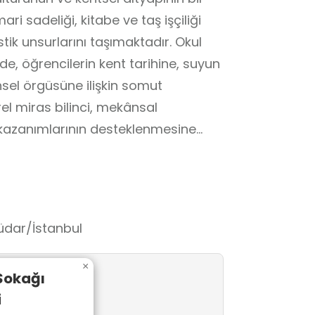
ri sadeliği, kitabe ve taş işçiliği
istik unsurlarını taşımaktadır. Okul
e, öğrencilerin kent tarihine, suyun
sel örgüsüne ilişkin somut
rel miras bilinci, mekânsal
 kazanımlarının desteklenmesine
küdar/İstanbul
×
 Sokağı
i