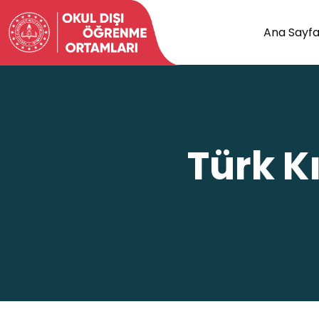
Ana Sayf
Türk K