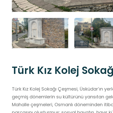
Türk Kız Kolej Soka
Türk Kız Kolej Sokağı Çeşmesi, Üsküdar’ın ye
geçmiş dönemlerin su kültürünü yansıtan gele
Mahalle çeşmeleri, Osmanlı döneminden itiba
parçasını oluşturmuş; sosyal hayatın, hayır kü