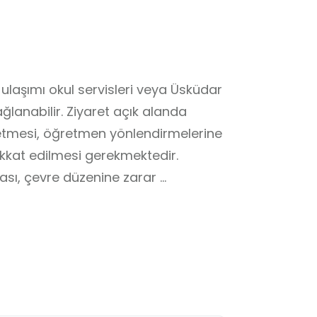
ulaşımı okul servisleri veya Üsküdar 
lanabilir. Ziyaret açık alanda 
etmesi, öğretmen yönlendirmelerine 
kkat edilmesi gerekmektedir. 
sı, çevre düzenine zarar 
n biçimde sakin ve düzenli 
ğrencilerin hava koşullarına uygun 
taşımaları ve gözlem notları için 
ziyaretin düzenli ve güvenli bir 
Açık alanda olması sebebiyle 