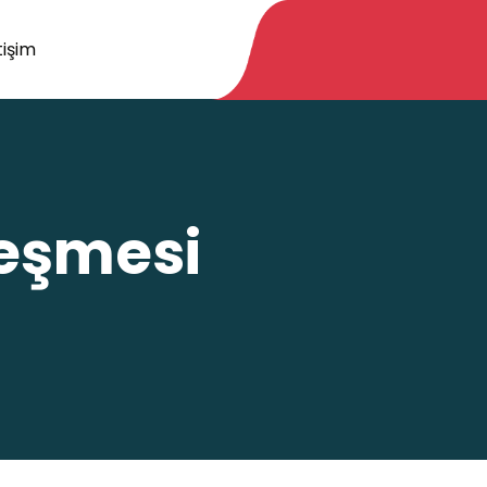
tişim
Çeşmesi