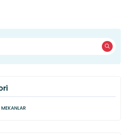
ri
Î MEKANLAR