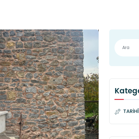
Katego
TARİH