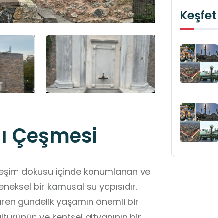
Keşfet
ğı Çeşmesi
rleşim dokusu içinde konumlanan ve
neksel bir kamusal su yapısıdır.
ren gündelik yaşamın önemli bir
ltürünün ve kentsel altyapının bir