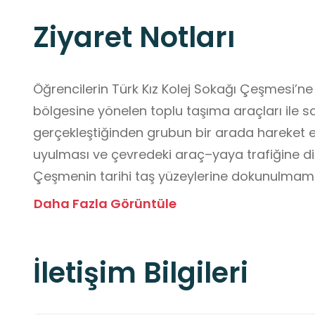
Ziyaret Notları
Öğrencilerin Türk Kız Kolej Sokağı Çeşmesi’ne 
bölgesine yönelen toplu taşıma araçları ile sağ
gerçekleştiğinden grubun bir arada hareket 
uyulması ve çevredeki araç–yaya trafiğine di
Çeşmenin tarihi taş yüzeylerine dokunulmama
verilmemesi ve alanın kültürel niteliğine uygu
Daha Fazla Görüntüle
davranılması önemlidir. Ziyaret ücretsizdir. Ö
giyinmeleri, kişisel eşyalarını güvenli biçimde 
İletişim Bilgileri
gerekli materyalleri yanlarında bulundurmaları 
şekilde gerçekleşmesine katkı sağlayacaktır. 
iletişim bilgisi gerektirmemektedir.