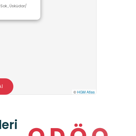
j Sok., Üsküdar/
Al
©
HGM Atlas
eri
O
D
Ö
O