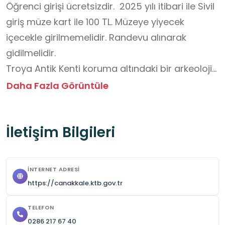
Öğrenci girişi ücretsizdir.  2025 yılı itibari ile Sivil 
giriş müze kart ile 100 TL. Müzeye yiyecek 
içecekle girilmemelidir. Randevu alınarak 
gidilmelidir.

Troya Antik Kenti koruma altındaki bir arkeolojik 
sit alanıdır. Bu nedenle taşlara, kalıntılara ve 
Daha Fazla Görüntüle
eserlere dokunulmamalıdır.

Antik kentte koşmak, yüksek sesle konuşmak ve 
İletişim Bilgileri
şakalaşmak yasaktır.

Belirlenmiş yürüyüş yolları dışına çıkılmamalıdır.

Rehberin veya öğretmenin yönlendirmelerine 
İNTERNET ADRESI
kesinlikle uyulmalıdır.

https://canakkale.ktb.gov.tr
Fotoğraf çekimi yapılabilir ancak eserlerin 
üstüne çıkmak veya yasak alanlara girmek 
TELEFON
0286 217 67 40
kesinlikle yasaktır.
