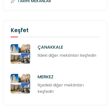
TARİHÎ MEKANLAR
Keşfet
ÇANAKKALE
İldeki diğer mekânları keşfedin
MERKEZ
İlçedeki diğer mekânları
keşfedin