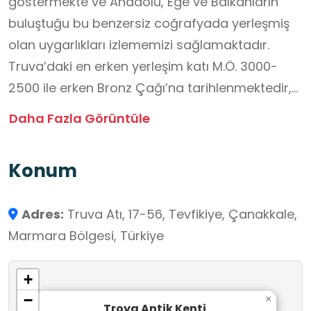
göstermekte ve Anadolu, Ege ve Balkanların
buluştuğu bu benzersiz coğrafyada yerleşmiş
olan uygarlıkları izlememizi sağlamaktadır.
Truva’daki en erken yerleşim katı M.Ö. 3000-
2500 ile erken Bronz Çağı’na tarihlenmektedir,
daha sonra sürekli yerleşim gören Truva
Daha Fazla Görüntüle
katmanları M.Ö. 85 – M.S. 8. yüzyıla tarihlenen
Roma Dönemi ile sona ermektedir. Truva,
Konum
bulunduğu coğrafi konum nedeniyle burada
hüküm süren uygarlıkların diğer bölgelerle ticari
Adres:
Truva Atı, 17-56, Tevfikiye, Çanakkale,
ve kültürel bağlantıları açısından daima çok
Marmara Bölgesi, Türkiye
önemli bir rol üstlenmiştir. Truva ayrıca
gösterdiği kesintisiz katmanlaşma ile Avrupa ve
+
Ege’deki diğer arkeolojik alanlar için referans
−
×
görevi görmektedir.
Troya Antik Kenti