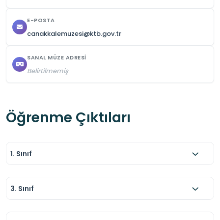
Çevre temiz tutulmalı, çöp atılmamalıdır.
E-POSTA
canakkalemuzesi@ktb.gov.tr
SANAL MÜZE ADRESI
Belirtilmemiş
Öğrenme Çıktıları
1. Sınıf
3. Sınıf