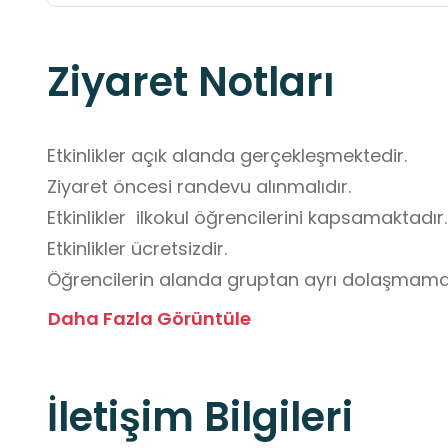
Ziyaret Notları
Etkinlikler açık alanda gerçekleşmektedir. 

Ziyaret öncesi randevu alınmalıdır. 

Etkinlikler  ilkokul öğrencilerini kapsamaktadır. 
Etkinlikler ücretsizdir. 

Öğrencilerin alanda gruptan ayrı dolaşmamaları
almaları,  etkinlik alanının dışında kendi baş
Daha Fazla Görüntüle
etmektedir. 

Etkinlik pisti içinde yeme içme kesinlikle yasaktır
İletişim Bilgileri
Ziyaretçiler eğitim alanının dışındaki ücretli re
Öğrencilerin etkinlik sırasında pistin dışındak