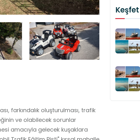
Keşfet
ı, farkındalık oluşturulması, trafik
eğinin ve olabilecek sorunlar
lmesi amacıyla gelecek kuşaklara
bil Trafik Eğitim Pisti" kırsal mahalle