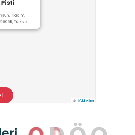
 Pisti
sun, İlkadım,
55055, Türkiye
Al
©
HGM Atlas
O
D
Ö
O
eri