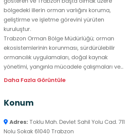
gösteren ve Trabzon başta olmak üzere
bölgedeki illerin orman varlığını koruma,
geliştirme ve işletme görevini yürüten
kuruluştur.
Trabzon Orman Bölge Müdürlüğü; orman
ekosistemlerinin korunması, sürdürülebilir
ormancılık uygulamaları, doğal kaynak
yönetimi, yangınla mücadele çalışmaları ve
çevre bilincinin geliştirilmesine yönelik
Daha Fazla Görüntüle
faaliyetleriyle öğrencilere ekoloji, çevre
yönetimi ve doğal yaşamın korunması
Konum
konularında yerinde öğrenme fırsatı sunan
nitelikli bir okul dışı öğrenme ortamıdır. Kurumun
Adres:
Toklu Mah. Devlet Sahil Yolu Cad. 711
teknik birimleri, fidan yetiştirme süreçleri,
Nolu Sokak 61040 Trabzon
orman envanteri çalışmaları ve koruma