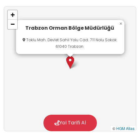
uygulamaları; öğrencilerde gözlem, analiz,
+
çevre farkındalığı, problem çözme, sorumluluk
−
×
bilinci ve doğa etiği gibi becerilerin gelişimine
Trabzon Orman Bölge Müdürlüğü
katkı sağlamaktadır.
Toklu Mah. Devlet Sahil Yolu Cad. 711 Nolu Sokak
61040 Trabzon
Yol Tarifi Al
©
HGM Atlas