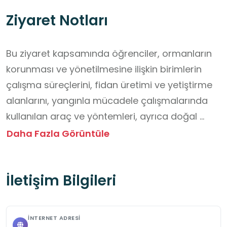
Ziyaret Notları
Bu ziyaret kapsamında öğrenciler, ormanların 
korunması ve yönetilmesine ilişkin birimlerin 
çalışma süreçlerini, fidan üretimi ve yetiştirme 
alanlarını, yangınla mücadele çalışmalarında 
kullanılan araç ve yöntemleri, ayrıca doğal 
kaynakları korumaya yönelik kurumsal 
Daha Fazla Görüntüle
uygulamaları gözlemleyeceklerdir. Randevu 
alınarak ücretsiz bir şekilde 
İletişim Bilgileri
gerçekleştirebilecekleri bu ziyaret süresince 
öğrencilerin çevre ve iş güvenliği kurallarına 
uymaları, izinsiz alanlara girmemeleri, 
İNTERNET ADRESI
görevlilerin yönlendirmelerini dikkatle takip 