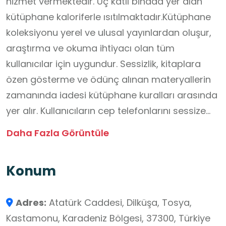
hizmet vermektedir. Üç katlı binada yer alan
kütüphane kaloriferle ısıtılmaktadır.Kütüphane
koleksiyonu yerel ve ulusal yayınlardan oluşur,
araştırma ve okuma ihtiyacı olan tüm
kullanıcılar için uygundur. Sessizlik, kitaplara
özen gösterme ve ödünç alınan materyallerin
zamanında iadesi kütüphane kuralları arasında
yer alır. Kullanıcıların cep telefonlarını sessize
almaları ve ortak alanlara zarar vermemeleri
Daha Fazla Görüntüle
istenir.Kütüphane, sadece kitap ödünç verme
değil; aynı zamanda kültürel etkinliklerle de
Konum
hizmet vermektedir. Okuma alışkanlığını
artırmaya yönelik “Kütüphane Yolu Yürüyüşü”
Adres:
Atatürk Caddesi, Dilküşa, Tosya,
gibi çeşitli faaliyetler düzenlenmiştir.
Kastamonu, Karadeniz Bölgesi, 37300, Türkiye