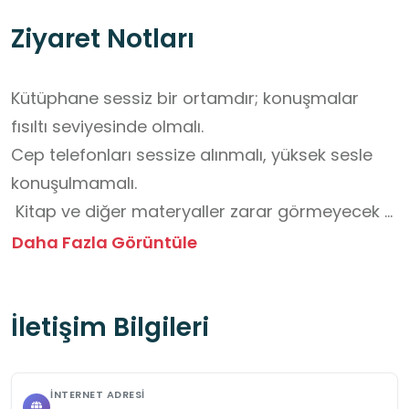
Ziyaret Notları
Kütüphane sessiz bir ortamdır; konuşmalar 
fısıltı seviyesinde olmalı.

Cep telefonları sessize alınmalı, yüksek sesle 
konuşulmamalı.

 Kitap ve diğer materyaller zarar görmeyecek 
şekilde kullanılmalı.

Daha Fazla Görüntüle
 Zamanında ve eksiksiz iade edilmeli.

Kütüphane içinde yiyecek ve içecek 
İletişim Bilgileri
tüketilmemeli.

Masa, sandalye ve diğer eşyalar temiz 
bırakılmalı.

İNTERNET ADRESI