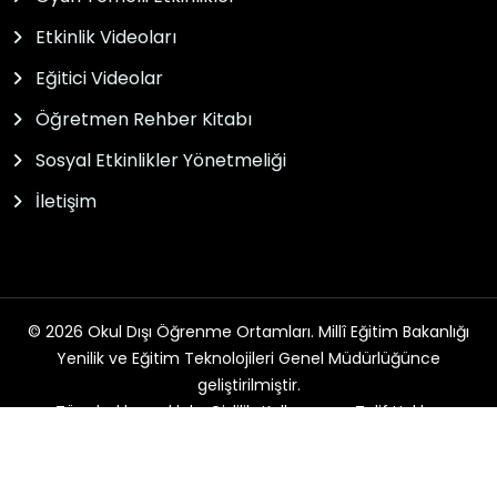
Etkinlik Videoları
Eğitici Videolar
Öğretmen Rehber Kitabı
Sosyal Etkinlikler Yönetmeliği
İletişim
© 2026 Okul Dışı Öğrenme Ortamları. Millî Eğitim Bakanlığı
Yenilik ve Eğitim Teknolojileri Genel Müdürlüğünce
geliştirilmiştir.
Tüm hakları saklıdır. Gizlilik, Kullanım ve Telif Hakları
bildirimlerinde belirtilen kurallar çerçevesinde hizmet
sunulmaktadır.