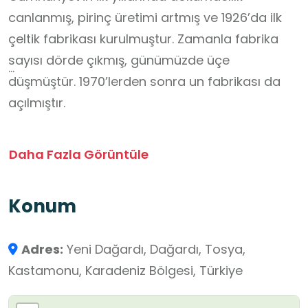
canlanmış, pirinç üretimi artmış ve 1926’da ilk
çeltik fabrikası kurulmuştur. Zamanla fabrika
sayısı dörde çıkmış, günümüzde üçe
düşmüştür. 1970’lerden sonra un fabrikası da
açılmıştır.
Tosya’da tarım arazilerinin %30’unu oluşturan
Daha Fazla Görüntüle
86.122 dekar sulu tarım alanı bulunur. En geniş
alan Tosya Ovası’dır; sulama Devrez Çayı’ndan
Konum
yapılır. I. ve II. sınıf arazilerde en çok çeltik
yetiştirilir.
Adres:
Yeni Dağardı, Dağardı, Tosya,
Kastamonu, Karadeniz Bölgesi, Türkiye
Çeltik, buğdaygillerden tek yıllık bir bitkidir; 100
cm’ye kadar boylanır, salkımında 100–150