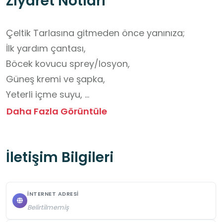
Ziyaret Notları
Çeltik Tarlasına gitmeden önce yanınıza;

İlk yardım çantası,

Böcek kovucu sprey/losyon, 

Güneş kremi ve şapka, 

Yeterli içme suyu, 

Islak mendil ve el dezenfektanı, 

Daha Fazla Görüntüle
Suya dayanıklı veya bot tarzı ayakkabılar, 

Yağmurluk veya ince mont, 

İletişim Bilgileri
Yedek kıyafet ve çorap, 

Atıştırmalık yiyecekler 

Fotoğraf makinesi almanız tavsiye edilir.
İNTERNET ADRESI
Belirtilmemiş