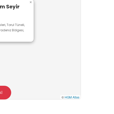
×
am Seyir
ri, Torul Tüneli,
radeniz Bölgesi,
Al
©
HGM Atlas