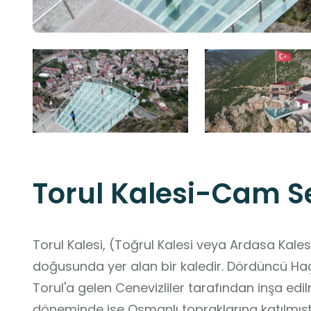
Torul Kalesi-Cam Se
Torul Kalesi, (Toğrul Kalesi veya Ardasa Kale
doğusunda yer alan bir kaledir. Dördüncü Haç
Torul'a gelen Cenevizliler tarafından inşa edi
döneminde ise Osmanlı topraklarına katılm