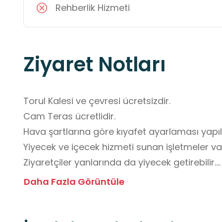
Rehberlik Hizmeti
Ziyaret Notları
Torul Kalesi ve çevresi ücretsizdir.

Cam Teras ücretlidir.

Hava şartlarına göre kıyafet ayarlaması yapıl
Yiyecek ve içecek hizmeti sunan işletmeler vard
Ziyaretçiler yanlarında da yiyecek getirebilir.

Ulaşım açısından araç ile mekanın bulunduğu 
Daha Fazla Görüntüle
Otopark alanından 100 metrelik yürüyüşle mekan
Cam teras için öğrenci grupları 20-25 kişilik k