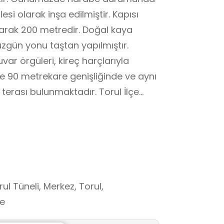
esi olarak inşa edilmiştir. Kapısı
larak 200 metredir. Doğal kaya
zgün yonu taştan yapılmıştır.
var örgüleri, kireç harçlarıyla
nde 90 metrekare genişliğinde ve aynı
er alan dağların zirvelerinin
rların gözlenmesi, mekan
okul dışı öğrenme ortamları ile
ul Tüneli, Merkez, Torul,
ye