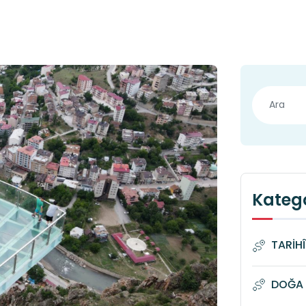
Katego
TARİH
DOĞA 