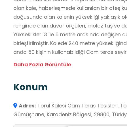
olan kale, haberleşmede kullanılan bir ateş kul
doğusunda olan kalenin yüksekliği yaklaşık o
renginde olan duvar örgüleri, moloz taş ve dü
Yükseklikleri 3 ile 5 metre arasında değişen du
birleştirilmiştir. Kalede 240 metre yüksekliği
anda 50 kişinin kullanabildiği Cam teras seyir terası bulunmaktadır. Torul İlçe
Merkezi , Harşit Çayı vadisinin ve çevresinde y
Daha Fazla Görüntüle
rahatlıkla izlenebilmektedir. Cam seyir terası Torul Belediyesi tarafından
işletilmektedir. Tarihi mekanların gözlenmesi, mekan çevresinde yer alan kayaç,
Konum
toprak yapısının ve çevrenin izlenerek doğal unsu
dışında yürüyüş etkinliği yapılması açısından 
ilişkilendirilebilir.
Adres:
Torul Kalesi Cam Teras Tesisleri, Tor
Gümüşhane, Karadeniz Bölgesi, 29800, Türki