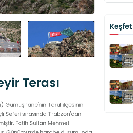
Keşfet
yir Terası
si) Gümüşhane'nin Torul ilçesinin
lı Seferi sırasında Trabzon'dan
lmiştir. Fatih Sultan Mehmet
ıştır. Günümüzde harabe durumunda