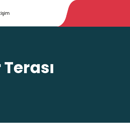
tişim
 Terası