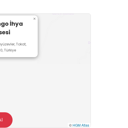
×
ngo İhya
sesi
yüzevler, Tokat,
0, Türkiye
Al
©
HGM Atlas