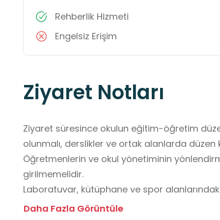
Rehberlik Hizmeti
Engelsiz Erişim
Ziyaret Notları
Ziyaret süresince okulun eğitim-öğretim düze
olunmalı, derslikler ve ortak alanlarda düzen k
Öğretmenlerin ve okul yönetiminin yönlendirmel
girilmemelidir.

Laboratuvar, kütüphane ve spor alanlarındaki
davranışlardan kaçınılmalı; deney ve uygulam
Daha Fazla Görüntüle
edilmemelidir.
