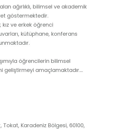
alan ağırlıklı, bilimsel ve akademik
iyet göstermektedir.
; kız ve erkek öğrenci
uvarları, kütüphane, konferans
lunmaktadır.
ımıyla öğrencilerin bilimsel
i geliştirmeyi amaçlamaktadır.
 uluslararası projelerde yer alan
ulamalı çalışmalarla pekiştirme
inlikleri ve kültürel faaliyetler
tamlarında aktif rol almaları
l yeterlikler kazanmaları
, Tokat, Karadeniz Bölgesi, 60100,