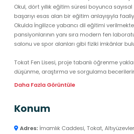
Okul, dört yıllık eğitim süresi boyunca sayısal 
başarıyı esas alan bir eğitim anlayışıyla faal
Okulda İngilizce yabancı dil eğitimi verilmekte
pansiyonlarının yanı sıra modern fen laborat
salonu ve spor alanları gibi fiziki imkânlar bu
Tokat Fen Lisesi, proje tabanlı öğrenme yaklaş
düşünme, araştırma ve sorgulama becerilerin
TÜBİTAK, Erasmus+ ve eTwinning gibi ulusal ve
Daha Fazla Görüntüle
öğrenciler, akademik bilgi ve becerilerini uyg
imkânı bulmaktadır. Saha çalışmaları, atölye etk
Konum
aracılığıyla öğrencilerin okul dışı öğrenme or
desteklenmekte; bu süreçte küresel ve kültüre
sağlanmaktadır.
Adres:
İmamlık Caddesi, Tokat, Altıyüzevler