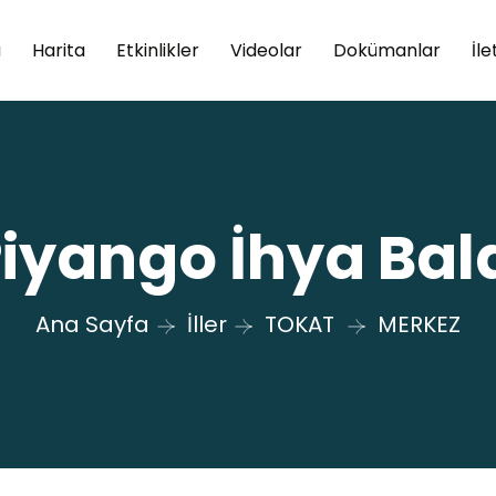
a
Harita
Etkinlikler
Videolar
Dokümanlar
İle
Piyango İhya Bal
Ana Sayfa
İller
TOKAT
MERKEZ