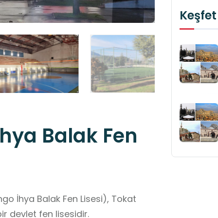
Keşfet
 İhya Balak Fen
ngo İhya Balak Fen Lisesi), Tokat
 devlet fen lisesidir.