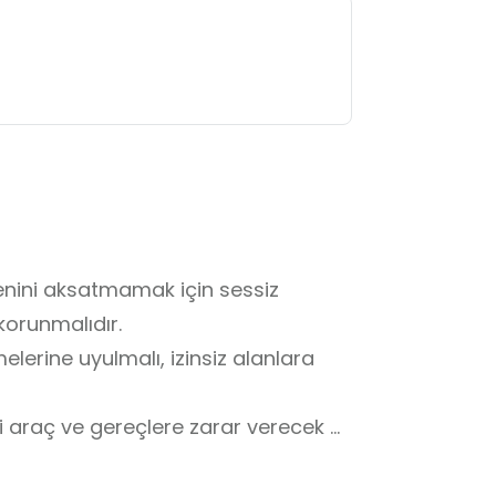
nini aksatmamak için sessiz 
orunmalıdır.

erine uyulmalı, izinsiz alanlara 
 araç ve gereçlere zarar verecek 
alara izinsiz müdahale 