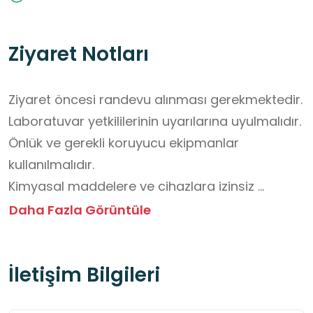
Ziyaret Notları
Ziyaret öncesi randevu alınması gerekmektedir.

Laboratuvar yetkililerinin uyarılarına uyulmalıdır.

Önlük ve gerekli koruyucu ekipmanlar 
kullanılmalıdır.

Kimyasal maddelere ve cihazlara izinsiz 
dokunulmamalıdır.

Daha Fazla Görüntüle
Yiyecek–içecek laboratuvara sokulmamalıdır.

Sessiz ve düzenli hareket edilmelidir.
İletişim Bilgileri