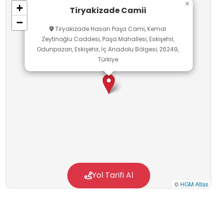
×
+
mimarisini, dinî ve kültürel mirası yerinde
Tiryakizade Camii
−
tanımasını sağlayan; tarih, değerler ve sosyal
Tiryakizade Hasan Paşa Cami, Kemal
yaşam ilişkisini gözlem yoluyla kavratmaya
Zeytinoğlu Caddesi, Paşa Mahallesi, Eskişehir,
Odunpazarı, Eskişehir, İç Anadolu Bölgesi, 26249,
uygun, TYMM ile uyumlu bir okul dışı öğrenme
Türkiye
ortamıdır; disiplinlerarası öğrenmeyi
destekleyen etkili bir yapıdır ve kapsayıcı
örnektir.
Yol Tarifi Al
©
HGM Atlas