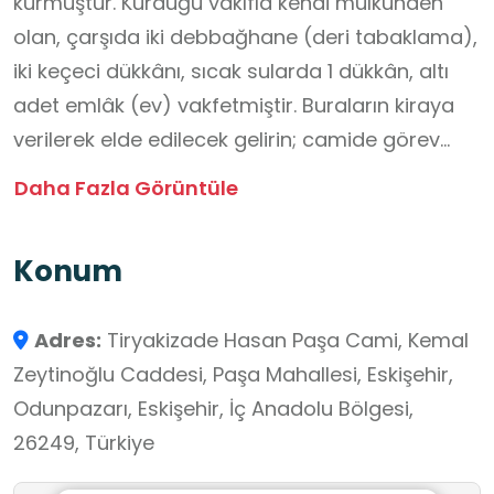
kurmuştur. Kurduğu vakıfla kendi mülkünden
olan, çarşıda iki debbağhane (deri tabaklama),
iki keçeci dükkânı, sıcak sularda 1 dükkân, altı
adet emlâk (ev) vakfetmiştir. Buraların kiraya
verilerek elde edilecek gelirin; camide görev
yapacak imam, hatip, müezzin, hademe vs.
Daha Fazla Görüntüle
görevliler ile caminin aydınlatılması için
kullanılacak olan mumlara ve caminin tamir -
Konum
bakımı için harcanmasını şart koşmuştur.
Çaloğlu Seyyid Ömer’i de vakfın mütevellisi
Adres:
Tiryakizade Hasan Paşa Cami, Kemal
(yöneticisi) olarak tayin etmiştir. 19 yy.’a
Zeytinoğlu Caddesi, Paşa Mahallesi, Eskişehir,
tarihleyebileceğimiz caminin minaresi,
Odunpazarı, Eskişehir, İç Anadolu Bölgesi,
kitabesine göre 1783/1784M. yılında inşa
26249, Türkiye
edilmiştir.
Tiryakizade Camii; öğrencilerin Osmanlı dönemi