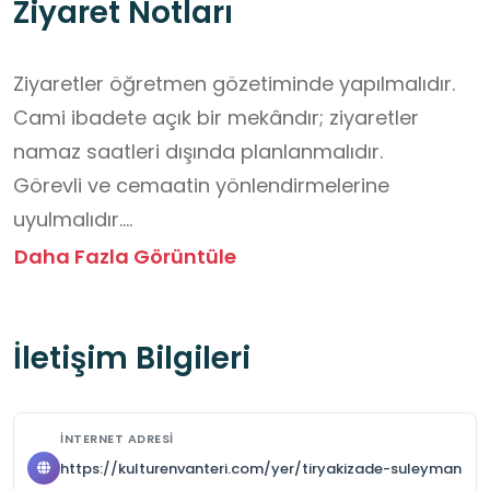
Ziyaret Notları
Ziyaretler öğretmen gözetiminde yapılmalıdır.

Cami ibadete açık bir mekândır; ziyaretler 
namaz saatleri dışında planlanmalıdır.

Görevli ve cemaatin yönlendirmelerine 
uyulmalıdır.

Sessizlik ve saygı esastır.

Daha Fazla Görüntüle
Ayakkabılar çıkarılmalı; uygun ve temiz kıyafet 
giyilmelidir.

İletişim Bilgileri
Koşma, yüksek sesle konuşma ve oyun oynama 
uygun değildir.

Fotoğraf çekimi genellikle serbesttir; flaş 
İNTERNET ADRESI
kullanılmamalıdır.

https://kulturenvanteri.com/yer/tiryakizade-suleyman