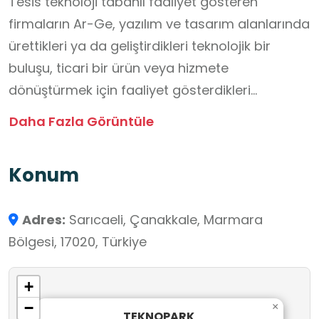
Tesis teknoloji tabanlı faaliyet gösteren
firmaların Ar-Ge, yazılım ve tasarım alanlarında
ürettikleri ya da geliştirdikleri teknolojik bir
buluşu, ticari bir ürün veya hizmete
dönüştürmek için faaliyet gösterdikleri
yapılardır. Tesis Çanakkale’nin teknolojik yenilik
Daha Fazla Görüntüle
ve Ar-Ge Altyapısının güçlendirilmesine katkı
sağlamayı amaçlamaktadır.
Konum
Adres:
Sarıcaeli, Çanakkale, Marmara
Bölgesi, 17020, Türkiye
+
−
×
TEKNOPARK