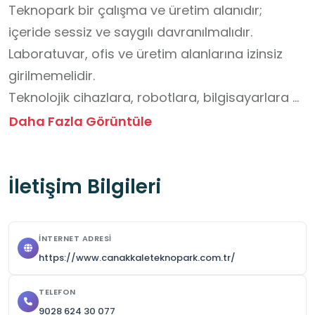
Teknopark bir çalışma ve üretim alanıdır; 
içeride sessiz ve saygılı davranılmalıdır.

Laboratuvar, ofis ve üretim alanlarına izinsiz 
girilmemelidir.

Teknolojik cihazlara, robotlara, bilgisayarlara 
ve ekipmanlara dokunulmamalı, sadece izin 
Daha Fazla Görüntüle
verilen yerlerde deneyim yapılmalıdır.

Koridorlarda koşmak, yüksek sesle konuşmak 
İletişim Bilgileri
veya şakalaşmak yasaktır.

Fotoğraf ve video çekimi yalnızca izin verilen 
alanlarda yapılabilir.

İNTERNET ADRESI
Görevli uzmanların anlattıkları dikkatle 
https://www.canakkaleteknopark.com.tr/
dinlenmeli, sorular el kaldırılarak sorulmalıdır.
TELEFON
9028 624 30 077