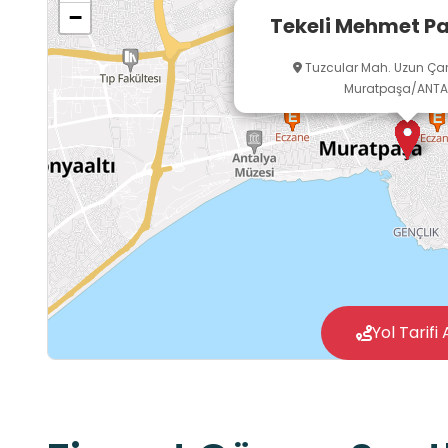
−
Tekeli Mehmet P
Tuzcular Mah. Uzun Çarş
Muratpaşa/ANTA
Yol Tarifi 