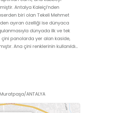
iştir. Antalya Kaleiçi’nden
serden biri olan Tekeli Mehmet
den ayıran özelliği ise dünyaca
gulanmasıyla dünyada ilk ve tek
i çini panolarda yer alan kaside,
ştır. Ana çini renklerinin kullanıldığı
ekli bitkisel motiflerle de tezyin
ndan içinde bütün duaların kabul
bu yüzden de tasavvufi muhitlerde
başarılı tasarlanan kaside, Tekeli
rini benzersiz kılmaktadır.
:3 Muratpaşa/ANTALYA