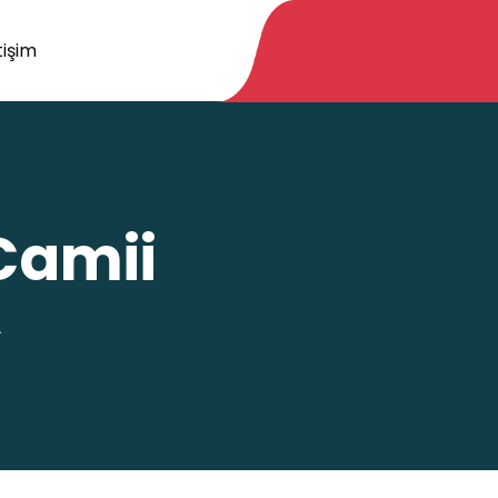
tişim
Camii
A