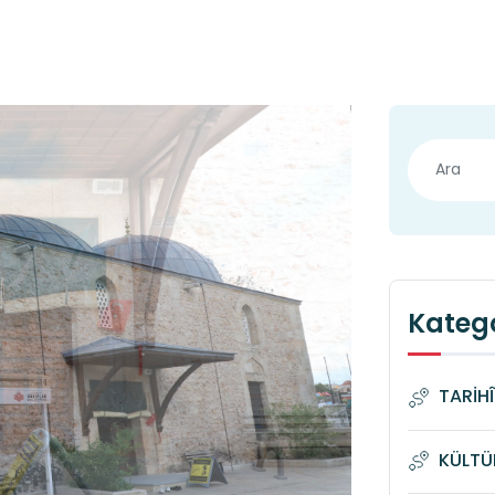
Katego
TARİH
KÜLTÜ