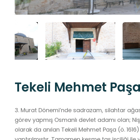
Tekeli Mehmet Paş
3. Murat Dönemi’nde sadrazam, silahtar ağası
görev yapmış Osmanlı devlet adamı olan; Nişancı veya Eski Lala Mehmed Paşa
olarak da anılan Tekeli Mehmet Paşa (ö. 1616) 
yaptırılmıştır. Tamamen kesme taş işçiliği ile yaptırılan cami, ana kubbeyi