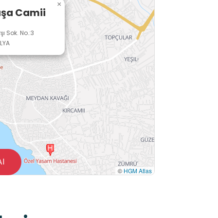
×
aşa Camii
ı Sok. No.:3
LYA
Al
©
HGM Atlas