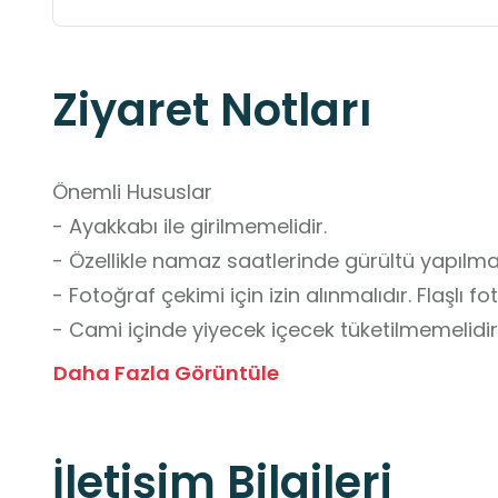
Ziyaret Notları
Önemli Hususlar

- Ayakkabı ile girilmemelidir.

- Özellikle namaz saatlerinde gürültü yapılmam
- Fotoğraf çekimi için izin alınmalıdır. Flaşlı f
- Cami içinde yiyecek içecek tüketilmemelidir.
- Temizlik ve düzene özen gösterilmelidir.

Daha Fazla Görüntüle
- Kadın ziyaretçiler, başörtüsü ve uygun kıyafe
- İbadet saatleri dışında görevli nezaretinde ziy
İletişim Bilgileri
- Grup ziyaretlerinden önce iletişime geçilerek