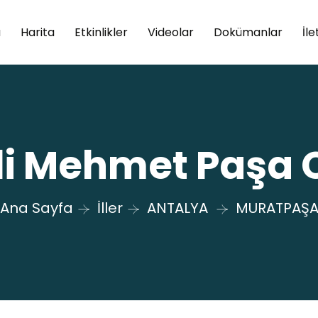
a
Harita
Etkinlikler
Videolar
Dokümanlar
İle
li Mehmet Paşa 
Ana Sayfa
İller
ANTALYA
MURATPAŞ