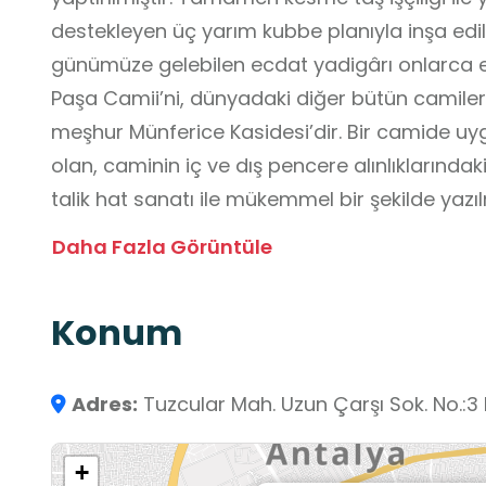
destekleyen üç yarım kubbe planıyla inşa edilm
günümüze gelebilen ecdat yadigârı onlarca e
Paşa Camii’ni, dünyadaki diğer bütün camiler
meşhur Münferice Kasidesi’dir. Bir camide uy
olan, caminin iç ve dış pencere alınlıklarındak
talik hat sanatı ile mükemmel bir şekilde yazılmı
panolar, dendanlı rumi, hatai ve yarı stilize çiç
Daha Fazla Görüntüle
edilmiştir. Münferice Kasidesi, âlimler tarafı
edildiği “İsm-i A’zam”ın olduğu söylenen ve 
Konum
sıklıkla okunagelen kasidedir. Her açıdan çok 
Mehmet Paşa Camii’ni ve 410 yıllık tarihî çinile
Adres:
Tuzcular Mah. Uzun Çarşı Sok. No.
+