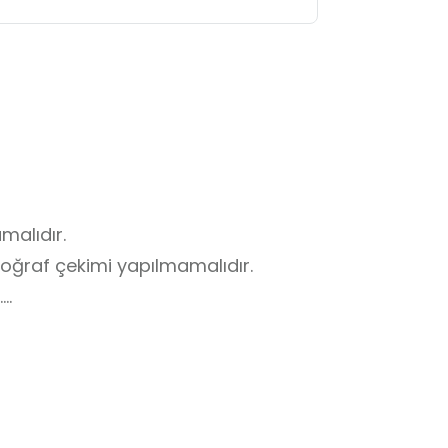
alıdır.

otoğraf çekimi yapılmamalıdır.



te riayet etmelidir.

aret edilebilir.

 randevu alınmalıdır.
