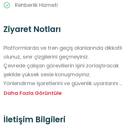
Rehberlik Hizmeti
Ziyaret Notları
Platformlarda ve tren geçiş alanlarında dikkatli 
olunuz, sınır çizgilerini geçmeyiniz.

Çevrede çalışan görevlilerin işini zorlaştıracak 
şekilde yüksek sesle konuşmayınız.

Yönlendirme işaretlerini ve güvenlik uyarılarını 
okuyun ve uygulayınız.

Daha Fazla Görüntüle
Çantanız, montunuz ve diğer eşyalarınızı 
kaybetmemeye özen gösteriniz.

İletişim Bilgileri
Öğretmen veya görevli personelin 
yönlendirmelerine uyun ve gruptan ayrılmayınız.