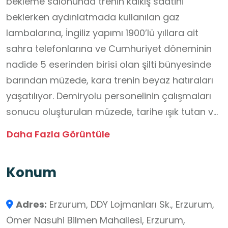
bekleme salonunda trenin kalkış saatini
beklerken aydınlatmada kullanılan gaz
lambalarına, İngiliz yapımı 1900’lü yıllara ait
sahra telefonlarına ve Cumhuriyet döneminin
nadide 5 eserinden birisi olan şilti bünyesinde
barından müzede, kara trenin beyaz hatıraları
yaşatılıyor. Demiryolu personelinin çalışmaları
sonucu oluşturulan müzede, tarihe ışık tutan ve
hatıraları bünyesinde barındıran eserlere ev
Daha Fazla Görüntüle
sahipliği yapıyor. Müzede Nostaljiye yolculuk
veya geçmişe yolculuk yapılıyor.
Konum
Adres:
Erzurum, DDY Lojmanları Sk., Erzurum,
Ömer Nasuhi Bilmen Mahallesi, Erzurum,