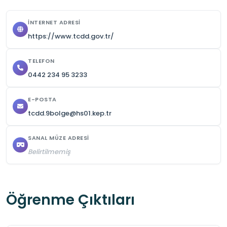
İNTERNET ADRESI
https://www.tcdd.gov.tr/
TELEFON
0442 234 95 3233
E-POSTA
tcdd.9bolge@hs01.kep.tr
SANAL MÜZE ADRESI
Belirtilmemiş
Öğrenme Çıktıları