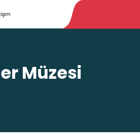
tişim
ler Müzesi