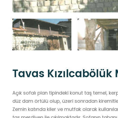
Tavas Kızılcabölük 
Açık sofalı plan tipindeki konut taş temel, kerp
düz dam örtülü olup, üzeri sonradan kiremitle k
Zemin katında kiler ve mutfak olarak kullanıla
taş merdiven ile çıkılmaktadır. Sofanın taban