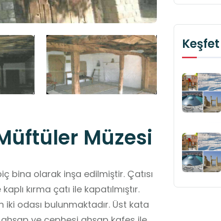
Keşfet
Müftüler Müzesi
iç bina olarak inşa edilmiştir. Çatısı
aplı kırma çatı ile kapatılmıştır.
n iki odası bulunmaktadır. Üst kata
ı ahşap ve cephesi ahşap kafes ile