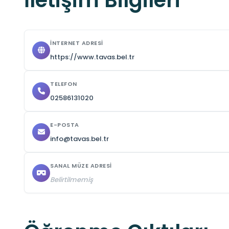
İletişim Bilgileri
İNTERNET ADRESI
https://www.tavas.bel.tr
TELEFON
02586131020
E-POSTA
info@tavas.bel.tr
SANAL MÜZE ADRESI
Belirtilmemiş