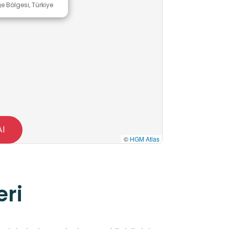
ge Bölgesi, Türkiye
Al
©
HGM Atlas
eri