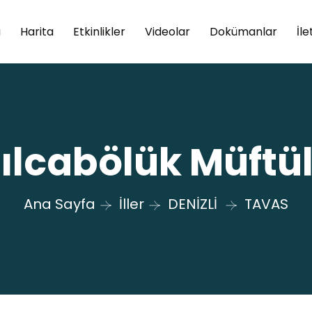
a
Harita
Etkinlikler
Videolar
Dokümanlar
İle
ılcabölük Müftü
Ana Sayfa
İller
DENİZLİ
TAVAS