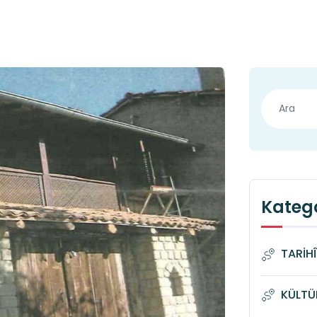
Katego
TARİH
KÜLTÜ