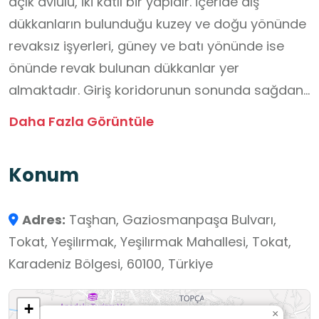
açık avlulu, iki katlı bir yapıdır. İçeride dış
dükkanların bulunduğu kuzey ve doğu yönünde
revaksız işyerleri, güney ve batı yönünde ise
önünde revak bulunan dükkanlar yer
almaktadır. Giriş koridorunun sonunda sağdan
ve soldan ikinci kata çıkılmaktadır. İkinci katta
Daha Fazla Görüntüle
bütün odalar revaka açılmaktadır. Girişin
üstünde kubbeli bir mekan vardır ve bu mekan
Konum
konsollar üzerinde dışa taşmaktadır. Odalarda
dışa açılan birer pencere, bir ocak ve niş
Adres:
Taşhan, Gaziosmanpaşa Bulvarı,
bulunmaktadır. İçte 76 dışta toplam 103 mekan
Tokat, Yeşilırmak, Yeşilırmak Mahallesi, Tokat,
vardır. Anadolu’daki en büyük şehir
Karadeniz Bölgesi, 60100, Türkiye
hanlarındandır.
+
×