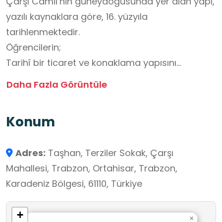
Çarşı Camii’nin güneydoğusunda yer alan yapı,
yazılı kaynaklara göre, 16. yüzyıla
tarihlenmektedir.
Öğrencilerin;
Tarihî bir ticaret ve konaklama yapısını
tanımaları,
Daha Fazla Görüntüle
Kültürel miras bilinci geliştirmeleri,
Geleneksel taş mimariyi gözlemlemeleri ve
Konum
tarih-coğrafya-mimarlık ilişkisini kavramaları
açısından ziyarete uygun bir okul dışı öğrenme
Adres:
Taşhan, Terziler Sokak, Çarşı
ortamı özelliği taşımaktadır.
Mahallesi, Trabzon, Ortahisar, Trabzon,
Karadeniz Bölgesi, 61110, Türkiye
+
×