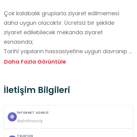
Çok kalabalık gruplarla ziyaret edilmemesi 
daha uygun olacaktır. Ücretsiz bir şekilde 
ziyaret edilebilecek mekanda ziyaret 
esnasında;

Tarihî yapıların hassasiyetine uygun davranıp 
tarihi dokuya zarar verecek davranışlardan 
Daha Fazla Görüntüle
sakınmayı,

Yapının bazı bölümleri kaygan veya eğimli 
İletişim Bilgileri
olabileceğinden dikkatli hareket etmeyi,

İçerideki esnafa ve ziyaretçilere saygılı 
olunması gerektiğini unutmayalım.
İNTERNET ADRESI
Belirtilmemiş
TELEFON