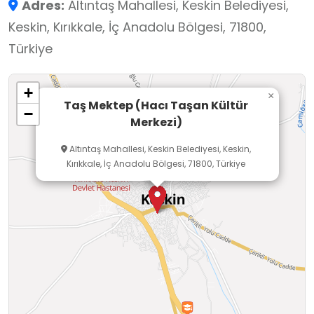
Adres:
Altıntaş Mahallesi, Keskin Belediyesi,
aracılığıyla öğrenciler, Türk halk müziğini ve
Keskin, Kırıkkale, İç Anadolu Bölgesi, 71800,
bozlak geleneğini yerinde tanıma fırsatı bulur;
Türkiye
ritim, dinleme ve müziksel algı becerilerini
geliştirir.
+
Merkezde düzenlenen türkü dinletileri ve kültürel
×
Taş Mektep (Hacı Taşan Kültür
−
sohbetler, öğrencilerin sosyal-duygusal
Merkezi)
gelişimlerini desteklerken; millî ve manevi
Altıntaş Mahallesi, Keskin Belediyesi, Keskin,
değerlere sahip çıkma bilinci kazanmalarına
Kırıkkale, İç Anadolu Bölgesi, 71800, Türkiye
katkı sağlar. Taş Mektep, temel eğitim
öğrencilerinin yaparak ve yaşayarak
öğrenmelerini destekleyen, kültürel kimliklerini
güçlendiren nitelikli bir okul dışı öğrenme
mekânıdır.