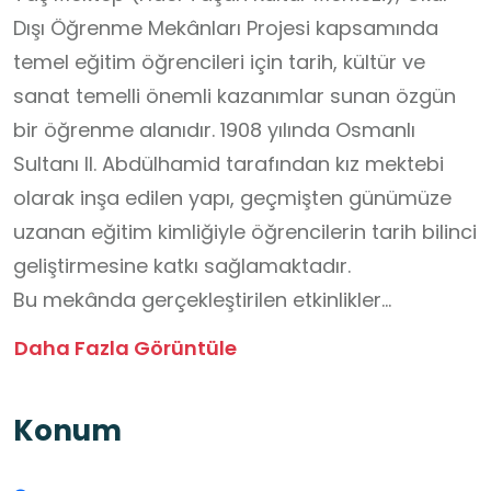
Dışı Öğrenme Mekânları Projesi kapsamında
temel eğitim öğrencileri için tarih, kültür ve
sanat temelli önemli kazanımlar sunan özgün
bir öğrenme alanıdır. 1908 yılında Osmanlı
Sultanı II. Abdülhamid tarafından kız mektebi
olarak inşa edilen yapı, geçmişten günümüze
uzanan eğitim kimliğiyle öğrencilerin tarih bilinci
geliştirmesine katkı sağlamaktadır.
Bu mekânda gerçekleştirilen etkinlikler
sayesinde öğrenciler; yaşadıkları ilçenin tarihî
Daha Fazla Görüntüle
mirasını tanır, kültürel değerlere karşı farkındalık
kazanır ve somut bir tarihî yapı üzerinden
Konum
geçmişle bugün arasında bağ kurar. Hacı
Taşan’ın ailesi tarafından verilen müzik dersleri