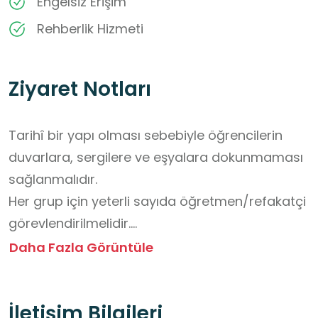
Engelsiz Erişim
Rehberlik Hizmeti
Ziyaret Notları
Tarihî bir yapı olması sebebiyle öğrencilerin 
duvarlara, sergilere ve eşyalara dokunmaması 
sağlanmalıdır.

Her grup için yeterli sayıda öğretmen/refakatçi 
görevlendirilmelidir.

Uzun süreli dinleme yerine kısa bilgilendirmeler 
Daha Fazla Görüntüle
ve etkileşimli etkinlikler tercih edilmelidir.

Ziyaret öncesinde öğrencilere Taş Mektep’in 
İletişim Bilgileri
tarihçesi, Hacı Taşan ve yöresel müzik kültürü 