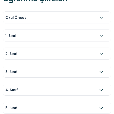
Bu tedbirler doğrultusunda gerçekleştirilecek 
ziyaret, öğrenciler için güvenli, eğitici ve kalıcı 
öğrenmeler sağlayan etkili bir okul dışı 
Okul Öncesi
öğrenme deneyimi olacaktır.
1. Sınıf
2. Sınıf
3. Sınıf
4. Sınıf
5. Sınıf