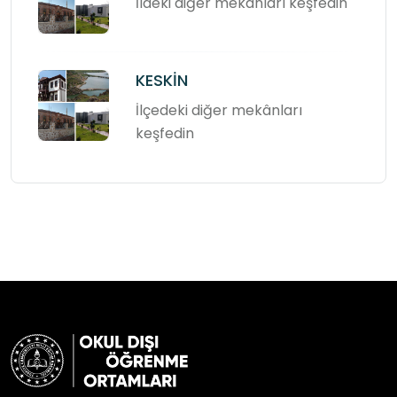
İldeki diğer mekânları keşfedin
KESKİN
İlçedeki diğer mekânları
keşfedin