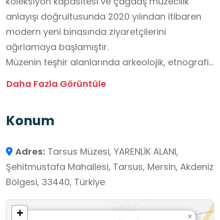
koleksiyon kapasitesi ve çağdaş müzecilik
anlayışı doğrultusunda 2020 yılından itibaren
modern yeni binasında ziyaretçilerini
ağırlamaya başlamıştır.
Müzenin teşhir alanlarında arkeolojik, etnografik
ve nümizmatik (sikke) eserler yer almaktadır.
Daha Fazla Görüntüle
Arkeolojik koleksiyon; Paleolitik, Neolitik,
Kalkolitik, Tunç ve Demir Çağları ile Arkaik,
Konum
Klasik, Helenistik, Roma ve Doğu Roma
dönemlerine ait eserlerden oluşmaktadır. Bu
Adres:
Tarsus Müzesi, YARENLİK ALANI,
eserler, Tarsus’un tarih öncesinden itibaren
Şehitmustafa Mahallesi, Tarsus, Mersin, Akdeniz
kesintisiz yerleşime sahne olan çok katmanlı bir
Bölgesi, 33440, Türkiye
kültür merkezi olduğunu ortaya koymaktadır.
Tarsus Müzesi, okul dışı öğrenme ortamı olarak
+
öğrencilerin tarih, arkeoloji, kültürel miras ve
×