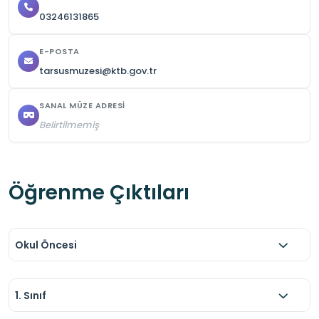
03246131865
E-POSTA
tarsusmuzesi@ktb.gov.tr
SANAL MÜZE ADRESI
Belirtilmemiş
Öğrenme Çıktıları
Okul Öncesi
1. Sınıf