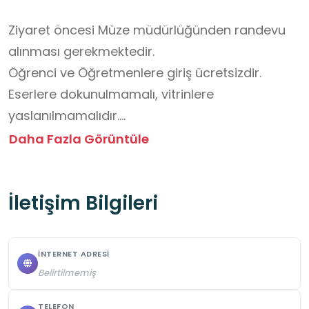
Ziyaret öncesi Müze müdürlüğünden randevu 
alınması gerekmektedir.

Öğrenci ve Öğretmenlere giriş ücretsizdir.

Eserlere dokunulmamalı, vitrinlere 
yaslanılmamalıdır.

Müze kurallarına ve görevli yönlendirmelerine 
Daha Fazla Görüntüle
uyulmalıdır.

Öğrenciler öğretmen/rehber gözetiminde 
İletişim Bilgileri
gezmelidir.

Müze kurallarına ve görevli yönlendirmelerine 
uyulmalıdır.

İNTERNET ADRESI
Sergi alanlarında yiyecek ve içecek 
Belirtilmemiş
tüketilmemelidir.
TELEFON