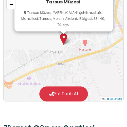
Tarsus Müzesi
−
kronolojik düşünme becerilerini geliştirmelerine
Tarsus Müzesi, YARENLİK ALANI, Şehitmustafa
olanak tanır. Öğrenciler, farklı çağlara ait
Mahallesi, Tarsus, Mersin, Akdeniz Bölgesi, 33440,
eserleri karşılaştırarak Anadolu’nun çok
Türkiye
uygarlıklı yapısını, kültürel sürekliliğini ve
değişimini yerinde gözlemleyebilir; somut
materyaller aracılığıyla kalıcı ve anlamlı
öğrenmeler gerçekleştirebilirler.
Yol Tarifi Al
©
HGM Atlas