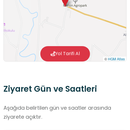
yerinde görerek toprak-besin ilişkisini öğrenirler.
Sürdürülebilir tarım, su yönetimi ve toprak
koruma kavramları somut örneklerle kavrar.
Yeni çeşit geliştirme çalışmalarında kullanılan
ıslah yöntemleri, verim ölçümü, hasat kriterleri
gibi teknik süreçleri tanır
Yol Tarifi Al
©
HGM Atlas
Yerli üretimin ekonomik ve ekolojik önemi
konusunda farkındalık geliştirir.
Ziyaret Gün ve Saatleri
Aşağıda belirtilen gün ve saatler arasında
ziyarete açıktır.