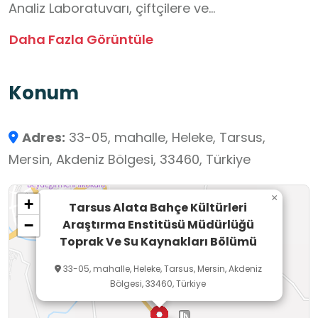
Analiz Laboratuvarı, çiftçilere ve
araştırmacılara doğru gübreleme, toprak
Daha Fazla Görüntüle
verimliliği ve bitki besleme konularında bilimsel
destek sağlamaktadır. Enstitü; verim ve kaliteyi
Konum
artırmak, yeni çeşitler geliştirmek, tohumluk ve
fidan üretmek, toprağın verimlilik potansiyelini
Adres:
33-05, mahalle, Heleke, Tarsus,
belirlemek ve uygun gübreleme teknikleri
Mersin, Akdeniz Bölgesi, 33460, Türkiye
tasarlamak gibi görevler yürütür.
Bu çok yönlü okul dışı öğrenme ortamında
×
+
öğrenciler; bitki çeşitliliği, ıslah teknikleri ve yerli
Tarsus Alata Bahçe Kültürleri
Araştırma Enstitüsü Müdürlüğü
−
tarımsal üretim hakkında bilgi edinirler.
Toprak Ve Su Kaynakları Bölümü
Tarımda bilimsel araştırma süreçleri,
33-05, mahalle, Heleke, Tarsus, Mersin, Akdeniz
laboratuvar çalışmaları ve deneme
Bölgesi, 33460, Türkiye
parsellerindeki uygulamaları gözlemler. Toprak
analizi, bitki besleme, gübreleme süreçlerini