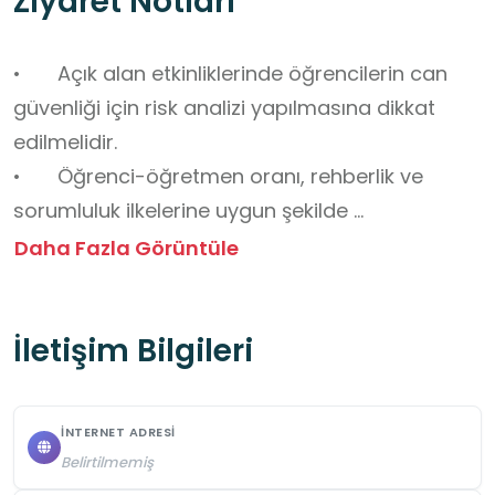
Ziyaret Notları
•	Açık alan etkinliklerinde öğrencilerin can 
güvenliği için risk analizi yapılmasına dikkat 
edilmelidir.

•	Öğrenci-öğretmen oranı, rehberlik ve 
sorumluluk ilkelerine uygun şekilde 
dengelenmesine dikkat edilmelidir.

Daha Fazla Görüntüle
•	Sürdürülebilirlik ve çevreye duyarlılık 
değerlerinin vurgulanmasına dikkat edilmelidir.

İletişim Bilgileri
•	Doğanın korunması, çöp bırakılmaması, 
sessizlik ve doğal yaşamın gözetilmesine dikkat 
edilmelidir.

İNTERNET ADRESI
•	Hava koşullarına uygun kıyafet, su ve gıda 
Belirtilmemiş
temin edilmesine dikkat edilmelidir.
