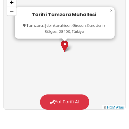
+
konularda doğrudan gözlem yapabilecekleri bir
−
×
ortam sunan bu mahalle; Sosyal Bilgiler, Görsel
Tarihî Tamzara Mahallesi
Sanatlar, Türkçe, Teknoloji ve Tasarım
Tamzara, Şebinkarahisar, Giresun, Karadeniz
dersleriyle ilişkilendirilebilir.
Bölgesi, 28400, Türkiye
Yol Tarifi Al
©
HGM Atlas