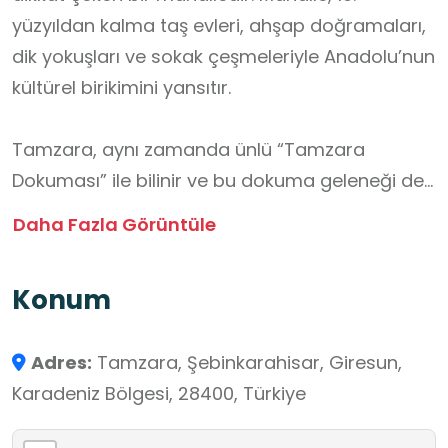
yüzyıldan kalma taş evleri, ahşap doğramaları,
dik yokuşları ve sokak çeşmeleriyle Anadolu’nun
kültürel birikimini yansıtır.
Tamzara, aynı zamanda ünlü “Tamzara
Dokuması” ile bilinir ve bu dokuma geleneği de
bölgenin somut olmayan kültürel miraslarından
Daha Fazla Görüntüle
biridir. Mahallede yapılan restorasyon ve
koruma çalışmalarıyla geçmişin izleri
Konum
korunmakta, ziyaretçilere açık hava kültür
müzesi niteliğinde bir deneyim sunulmaktadır.
Adres:
Tamzara, Şebinkarahisar, Giresun,
Karadeniz Bölgesi, 28400, Türkiye
Öğrenciler için mimari, tarihî çevre, günlük
yaşam kültürü, geleneksel el sanatları gibi