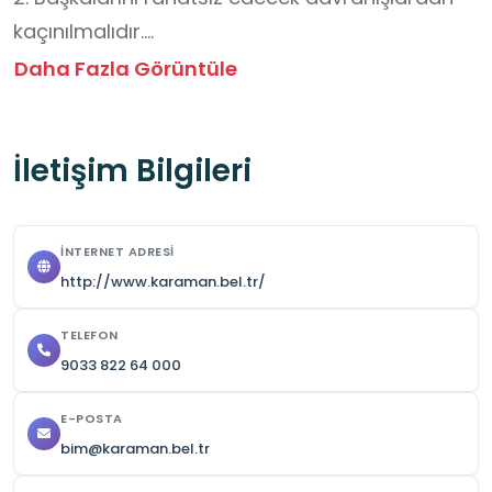
kaçınılmalıdır.

3. Çöp atılmamalı, temiz bırakılmalıdır.
Daha Fazla Görüntüle
İletişim Bilgileri
İNTERNET ADRESI
http://www.karaman.bel.tr/
TELEFON
9033 822 64 000
E-POSTA
bim@karaman.bel.tr