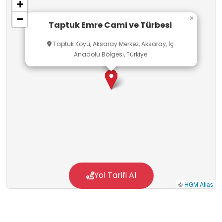
+
mimarisiyle ziyaretçilerini manevi bir huzurla
−
×
karşılamaktadır. Anadolu’nun köklü tasavvuf
Taptuk Emre Cami ve Türbesi
geleneğini ve hoşgörü anlayışını yansıtan bu
Taptuk Köyü, Aksaray Merkez, Aksaray, İç
önemli mekân, geçmişten günümüze taşınan
Anadolu Bölgesi, Türkiye
manevi değerlerin yaşatıldığı bir durak olarak
büyük önem taşımaktadır.
Yol Tarifi Al
©
HGM Atlas