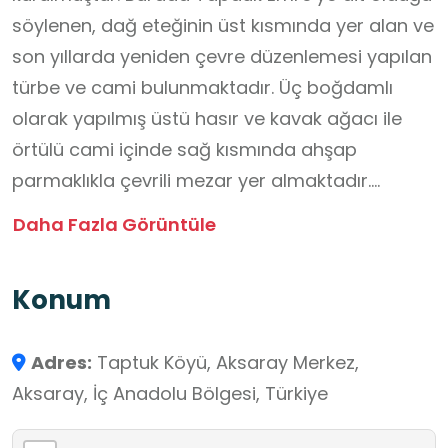
söylenen, dağ eteğinin üst kısmında yer alan ve
son yıllarda yeniden çevre düzenlemesi yapılan
türbe ve cami bulunmaktadır. Üç boğdamlı
olarak yapılmış üstü hasır ve kavak ağacı ile
örtülü cami içinde sağ kısmında ahşap
parmaklıkla çevrili mezar yer almaktadır.
Tasavvuf geleneğinin önemli isimlerinden olan
Daha Fazla Görüntüle
Tapduk Emre, özellikle Yunus Emre ile olan bağı,
burayı yalnızca bir ziyaretgâh değil aynı
Konum
zamanda kültürel ve edebî açıdan da önemli
bir merkez hâline getirmiştir. Tapduk Emre,
Adres:
Taptuk Köyü, Aksaray Merkez,
Anadolu’da İslam’ın hoşgörü ve sevgi temelli
Aksaray, İç Anadolu Bölgesi, Türkiye
yorumunun yayılmasına öncülük etmiş, halkın
gönlünde derin izler bırakmıştır. Türbesi, sade