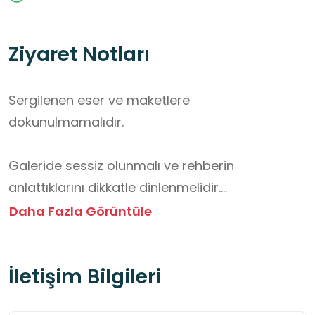
Ziyaret Notları
Sergilenen eser ve maketlere 
dokunulmamalıdır.

Galeride sessiz olunmalı ve rehberin 
anlattıklarını dikkatle dinlenmelidir.

Daha Fazla Görüntüle
Fotoğraf çekimi gerekiyorsa izin alınmalıdır.

İletişim Bilgileri
Su kaynakları, medeniyetler ve doğa ile ilgili 
bilgileri dikkatle gözlemlenmelidir.
