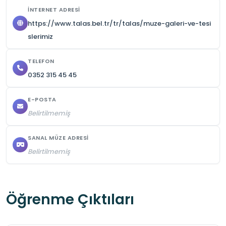
İNTERNET ADRESI
Eserlerin çevresinde koşulmamalı ve düzen 
https://www.talas.bel.tr/tr/talas/muze-galeri-ve-tesi
korunmalıdır.

slerimiz
TELEFON
Rehbere veya görevliye sorular sorularak 
0352 315 45 45
öğrenme isteği gösterilmelidir.

E-POSTA
Galeriden ayrılmadan önce öğrenilen bilgiler 
Belirtilmemiş
not edilmelidir
SANAL MÜZE ADRESI
Belirtilmemiş
Öğrenme Çıktıları