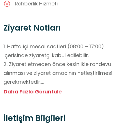
Rehberlik Hizmeti
Ziyaret Notları
1. Hafta içi mesai saatleri (08:00 – 17:00) 
içerisinde ziyaretçi kabul edilebilir.

2. Ziyaret etmeden önce kesinlikle randevu 
alınması ve ziyaret amacının netleştirilmesi 
gerekmektedir.

3. Binanın tam adresi ve kat bilgisi için önceden 
Daha Fazla Görüntüle
telefonla teyit alınmalıdır.

4. Görüşme için yoğunluk nedeniyle mutlaka 
İletişim Bilgileri
randevu alınmalıdır.

5.  Seçim dönemleri dışındaki ziyaretler için 