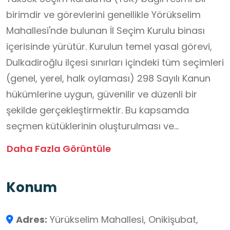
birimdir ve görevlerini genellikle Yörükselim
Mahallesi'nde bulunan İl Seçim Kurulu binası
içerisinde yürütür. Kurulun temel yasal görevi,
Dulkadiroğlu ilçesi sınırları içindeki tüm seçimleri
(genel, yerel, halk oylaması) 298 Sayılı Kanun
hükümlerine uygun, güvenilir ve düzenli bir
şekilde gerçekleştirmektir. Bu kapsamda
seçmen kütüklerinin oluşturulması ve
güncellenmesi, sandık kurullarının teşekkülü,
Daha Fazla Görüntüle
seçim materyallerinin yönetimi ve seçim
sonuçlarının tespiti ile YSK'ya bildirilmesi gibi
Konum
hayati işlevleri yerine getirir. Seçim süreçlerinin
hukuka uygun ve şeffaf işlemesinden birinci
Adres:
Yürükselim Mahallesi, Onikişubat,
derecede sorumludur.