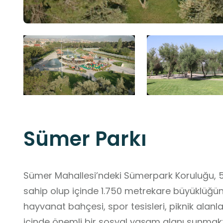
Sümer Parkı
Sümer Mahallesi’ndeki Sümerpark Koruluğu, 57
sahip olup içinde 1.750 metrekare büyüklüğünd
hayvanat bahçesi, spor tesisleri, piknik alanl
içinde önemli bir sosyal yaşam alanı sunmakta