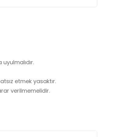
 uyulmalıdır.

tsız etmek yasaktır.

arar verilmemelidir.