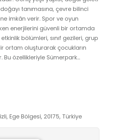
doğayı tanımasına, çevre bilinci
e imkân verir. Spor ve oyun
erken enerjilerini güvenli bir ortamda
etkinlik bölümleri, sınıf gezileri, grup
bir ortam oluşturarak çocukların
. Bu özellikleriyle Sümerpark
keyifli bir dış mekân öğrenme alanı
li, Ege Bölgesi, 20175, Türkiye