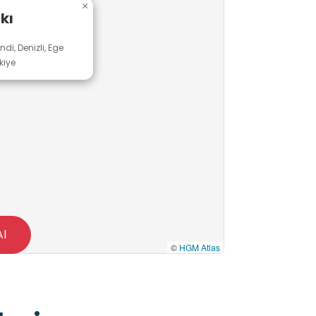
×
kı
i, Denizli, Ege
kiye
Al
©
HGM Atlas