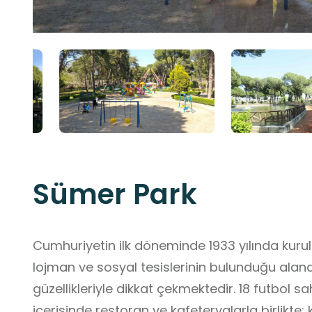
Sümer Park
Cumhuriyetin ilk döneminde 1933 yılında kur
lojman ve sosyal tesislerinin bulunduğu alana kurulmuş olan Sümer Park, doğ
güzellikleriyle dikkat çekmektedir. 18 futbol
içerisinde restoran ve kafeteryalarla birlikte; 