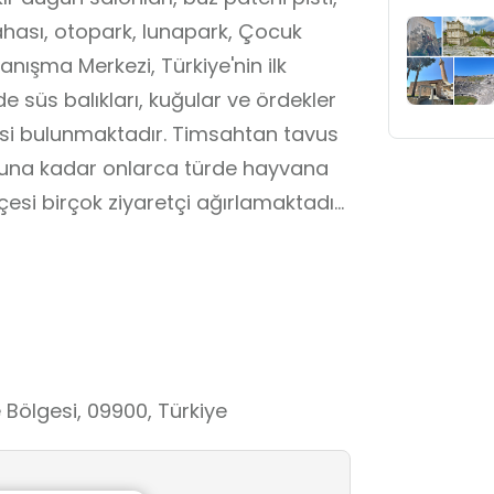
ahası, otopark, lunapark, Çocuk
nışma Merkezi, Türkiye'nin ilk
e süs balıkları, kuğular ve ördekler
una kadar onlarca türde hayvana
si birçok ziyaretçi ağırlamaktadır.
aktadır.
yun alanları, kaydıraklar ve
liği için alanlar düzenli olarak
pliği yapar. Yıl boyunca düzenlenen
i etkinliklerle ziyaretçilere eğlenceli
e Bölgesi, 09900, Türkiye