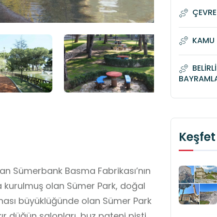
ÇEVRE
KAMU 
BELİRL
BAYRAML
Keşfet
ulan Sümerbank Basma Fabrikası’nın
al
 sahası büyüklüğünde olan Sümer Park
kır düğün salonları, buz pateni pisti,