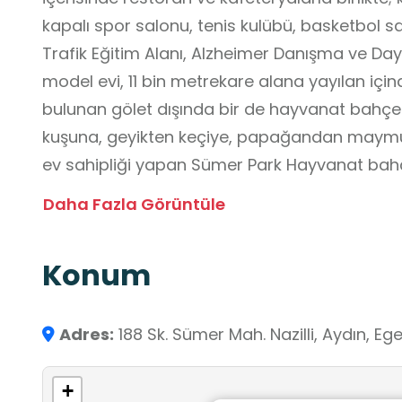
kapalı spor salonu, tenis kulübü, basketbol s
Trafik Eğitim Alanı, Alzheimer Danışma ve Daya
model evi, 11 bin metrekare alana yayılan içind
bulunan gölet dışında bir de hayvanat bahçesi bulunmaktadır. Timsahtan tavus
kuşuna, geyikten keçiye, papağandan maym
ev sahipliği yapan Sümer Park Hayvanat bahçe
Gölet içerisinde yer alan kafeteryalar bulunm
Daha Fazla Görüntüle
Parkta çocuklar için özel olarak tasarlanmış o
salıncaklar mevcuttur. Ayrıca çocukların güven
Konum
denetlenir ve bakım yapılır.
Sümer Park, çeşitli sosyal etkinliklere ev sahi
konserler, festivaller ve açık hava sineması gib
Adres:
188 Sk. Sümer Mah. Nazilli, Aydın, Eg
ve kültürel deneyimler sunar.
+