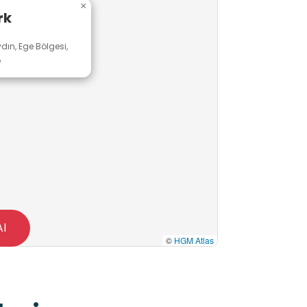
×
rk
dın, Ege Bölgesi,
e
Al
©
HGM Atlas