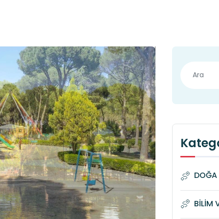
Katego
DOĞA 
BİLİM 