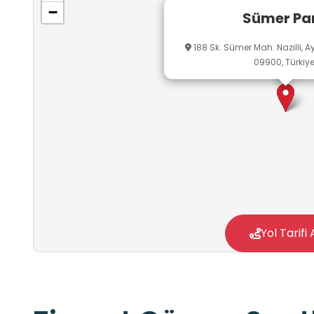
−
Sümer Pa
188 Sk. Sümer Mah. Nazilli, Ay
09900, Türkiy
Yol Tarifi 