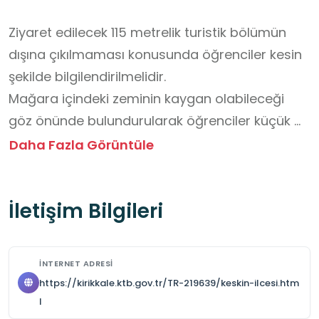
Ziyaret edilecek 115 metrelik turistik bölümün 
dışına çıkılmaması konusunda öğrenciler kesin 
şekilde bilgilendirilmelidir.

Mağara içindeki zeminin kaygan olabileceği 
göz önünde bulundurularak öğrenciler küçük 
gruplar hâlinde gezdirilmelidir.

Daha Fazla Görüntüle
Merdiven, dar geçit ve alçak tavanlı alanlarda 
öğretmen gözetimi artırılmalıdır.

İletişim Bilgileri
Öğrencilerin baret veya koruyucu başlık 
kullanması, mümkün değilse alçak tavanlara 
dikkat etmeleri sağlanmalıdır.

İNTERNET ADRESI
Öğrencilerin kaymaz tabanlı, kapalı ayakkabı 
https://kirikkale.ktb.gov.tr/TR-219639/keskin-ilcesi.htm
giymeleri zorunlu tutulmalıdır.

l