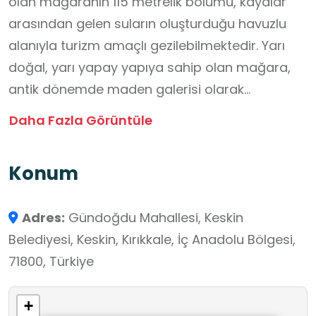
olan mağaranın 115 metrelik bölümü, kayalar
arasından gelen suların oluşturduğu havuzlu
alanıyla turizm amaçlı gezilebilmektedir. Yarı
doğal, yarı yapay yapıya sahip olan mağara,
antik dönemde maden galerisi olarak
kullanılmıştır.
Daha Fazla Görüntüle
Mağara, üç kat ve üç galeriden oluşmakta,
farklı bölümlerinde mermer, çamur taşı ve kum
Konum
taşı gibi kayaçlar bulunmaktadır. Doğal
kesimde yer alan havuzlu salonun Pliyosen
Adres:
Gündoğdu Mahallesi, Keskin
döneme ait olduğu, Erken Hristiyanlık
Belediyesi, Keskin, Kırıkkale, İç Anadolu Bölgesi,
döneminde ise geçici sığınak ve yerleşim alanı
71800, Türkiye
olarak kullanıldığı düşünülmektedir. Bu özellikler,
öğrencilerin doğal oluşumlar ile insan eliyle
+
yapılan yapıları ayırt etme, tarih öncesi ve tarihî