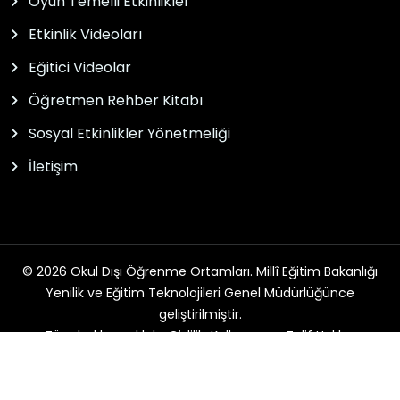
Oyun Temelli Etkinlikler
Etkinlik Videoları
Eğitici Videolar
Öğretmen Rehber Kitabı
Sosyal Etkinlikler Yönetmeliği
İletişim
© 2026 Okul Dışı Öğrenme Ortamları. Millî Eğitim Bakanlığı
Yenilik ve Eğitim Teknolojileri Genel Müdürlüğünce
geliştirilmiştir.
Tüm hakları saklıdır. Gizlilik, Kullanım ve Telif Hakları
bildirimlerinde belirtilen kurallar çerçevesinde hizmet
sunulmaktadır.