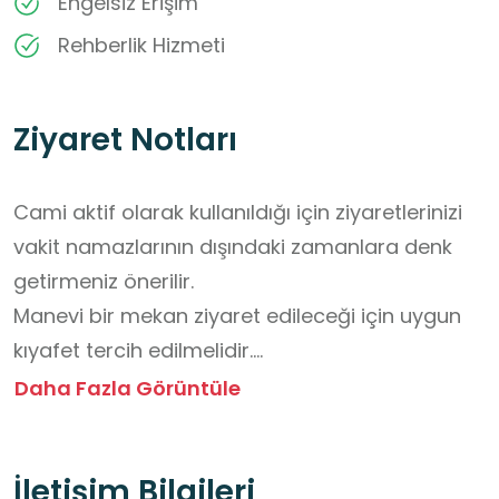
Engelsiz Erişim
Rehberlik Hizmeti
Ziyaret Notları
Cami aktif olarak kullanıldığı için ziyaretlerinizi 
vakit namazlarının dışındaki zamanlara denk 
getirmeniz önerilir.

Manevi bir mekan ziyaret edileceği için uygun 
kıyafet tercih edilmelidir.

İçeriye girmeden önce ayakkabılar çıkarılmalı 
Daha Fazla Görüntüle
ve kapı girişindeki dolaplara düzenli bir şekilde 
bırakılmalıdır.

İletişim Bilgileri
İç mekandaki kalem işi süslemelerin ve tarihi 