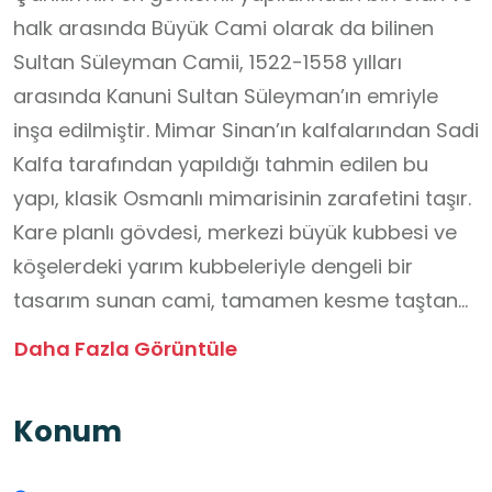
halk arasında Büyük Cami olarak da bilinen
Sultan Süleyman Camii, 1522-1558 yılları
arasında Kanuni Sultan Süleyman’ın emriyle
inşa edilmiştir. Mimar Sinan’ın kalfalarından Sadi
Kalfa tarafından yapıldığı tahmin edilen bu
yapı, klasik Osmanlı mimarisinin zarafetini taşır.
Kare planlı gövdesi, merkezi büyük kubbesi ve
köşelerdeki yarım kubbeleriyle dengeli bir
tasarım sunan cami, tamamen kesme taştan
inşa edilmiştir. İç mekanındaki kalem işi
Daha Fazla Görüntüle
süslemeleri, akustiği ve heybetli yapısıyla
sadece bir ibadethane değil, aynı zamanda
Konum
şehrin tarihsel kimliğini yansıtan önemli
simgelerden biridir.