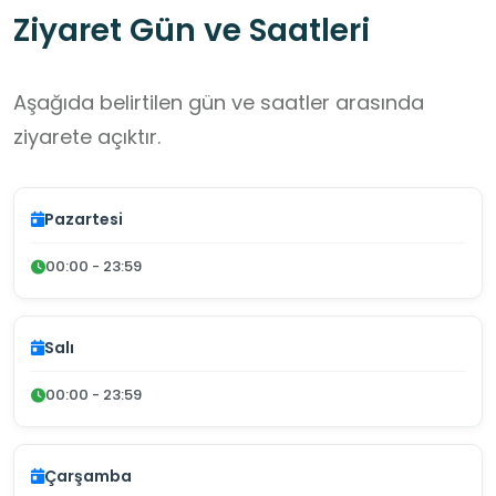
Ziyaret Gün ve Saatleri
katkıda bulunur.
Aşağıda belirtilen gün ve saatler arasında
ziyarete açıktır.
Pazartesi
00:00 - 23:59
Salı
00:00 - 23:59
Çarşamba