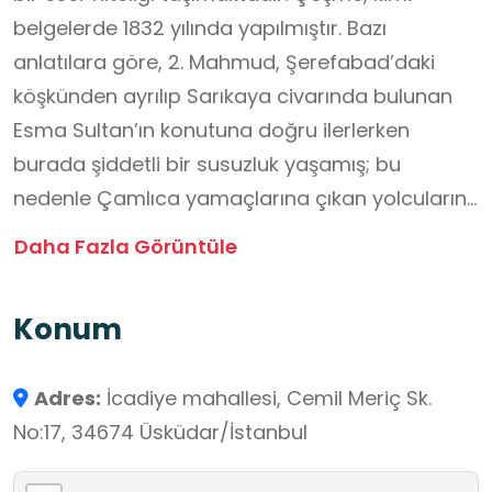
belgelerde 1832 yılında yapılmıştır. Bazı
anlatılara göre, 2. Mahmud, Şerefabad’daki
köşkünden ayrılıp Sarıkaya civarında bulunan
Esma Sultan’ın konutuna doğru ilerlerken
burada şiddetli bir susuzluk yaşamış; bu
nedenle Çamlıca yamaçlarına çıkan yolcuların
rahatça su bulabilmesi amacıyla bu yapının
Daha Fazla Görüntüle
yapılmasını emretmiştir. Başka bir görüş ise
yapının uzun süre su vermemesi nedeniyle halk
Konum
arasında "Kuru Çeşme" diye söz edildiğini
aktarmaktadır.
Adres:
İcadiye mahallesi, Cemil Meriç Sk.
Çeşme, üzerindeki kitabe ve bezeme
No:17, 34674 Üsküdar/İstanbul
unsurlarıyla dönemin estetik tercihlerini, su
kültürünün gündelik yaşam içindeki yerini ve