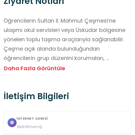
Ziyaret Notları
Öğrencilerin Sultan II. Mahmut Çeşmesi’ne 
ulaşımı okul servisleri veya Üsküdar bölgesine 
yönelen toplu taşıma araçlarıyla sağlanabilir. 
Çeşme açık alanda bulunduğundan 
öğrencilerin grup düzenini korumaları, 
öğretmenlerin yönlendirmelerini takip etmeleri 
Daha Fazla Görüntüle
ve çevredeki yaya ve araç trafiğine dikkat 
etmeleri gerekmektedir. Yapının tarihi niteliği 
İletişim Bilgileri
nedeniyle taş yüzeylere dokunulmaması, 
basamak veya çevre platformlarında 
koşulmaması ve fiziksel temasla yapıya zarar 
İNTERNET ADRESI
verilmemesi önemlidir. Ziyaret sırasında 
Belirtilmemiş
herhangi bir ücret veya giriş uygulaması 