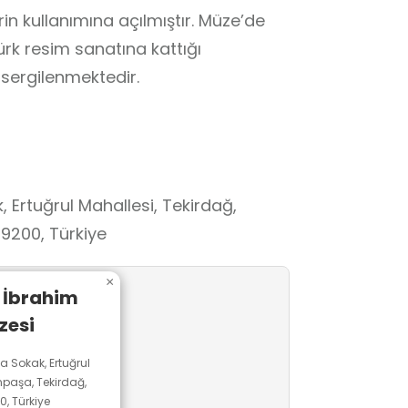
rin kullanımına açılmıştır. Müze’de
ürk resim sanatına kattığı
ı sergilenmektedir.
 Ertuğrul Mahallesi, Tekirdağ,
9200, Türkiye
×
 İbrahim
zesi
 Sokak, Ertuğrul
npaşa, Tekirdağ,
, Türkiye