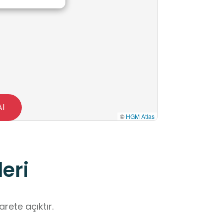
Al
©
HGM Atlas
eri
rete açıktır.