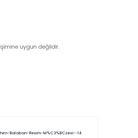
imine uygun değildir. 

.  

gruplaşarak gezebilir. Çarşı içi ve 
vardır.
rahim-Balaban-Resim-M%C3%BCzesi--14