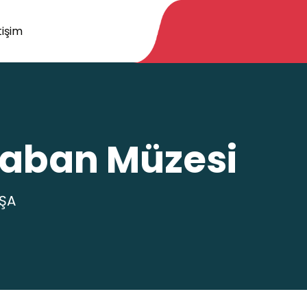
tişim
laban Müzesi
ŞA