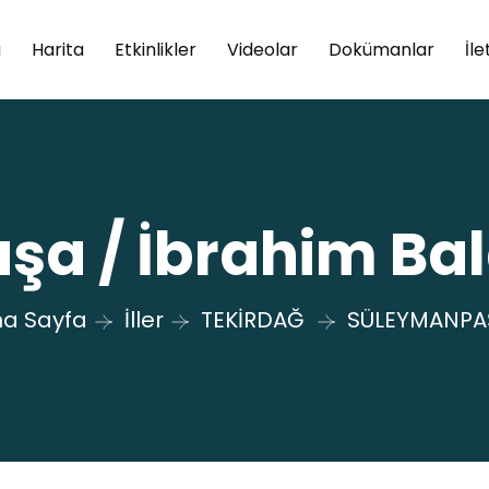
a
Harita
Etkinlikler
Videolar
Dokümanlar
İle
a / İbrahim Ba
a Sayfa
İller
TEKİRDAĞ
SÜLEYMANPA