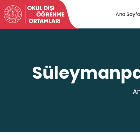
Ana Sayf
Süleymanpaş
An