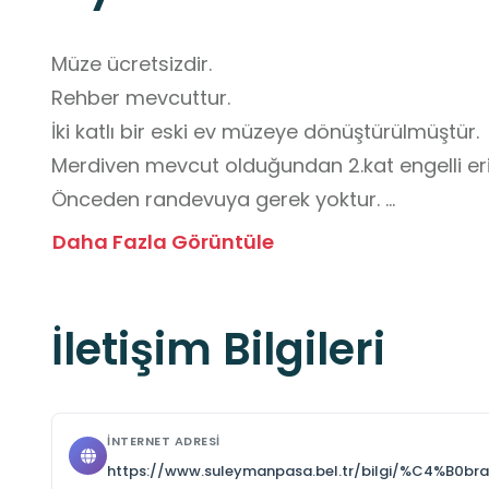
Müze ücretsizdir.

Rehber mevcuttur. 

İki katlı bir eski ev müzeye dönüştürülmüştür. 

Merdiven mevcut olduğundan 2.kat engelli eriş
Önceden randevuya gerek yoktur. 

Görevli öğle arası hariç (12.00-13.00) müzededir
Daha Fazla Görüntüle
Küçük bir mekan olduğundan kalabalık sınıflar, 
sokak arasından yer aldığından park sıkıntısı 
İletişim Bilgileri
İNTERNET ADRESI
https://www.suleymanpasa.bel.tr/bilgi/%C4%B0b