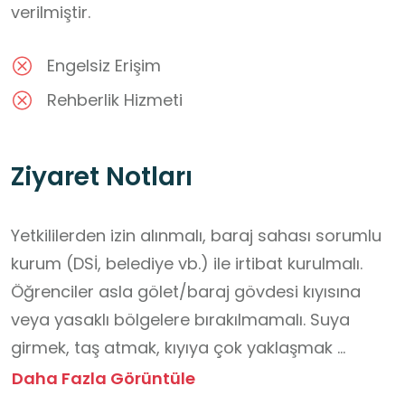
verilmiştir.
Engelsiz Erişim
Rehberlik Hizmeti
Ziyaret Notları
Yetkililerden izin alınmalı, baraj sahası sorumlu 
kurum (DSİ, belediye vb.) ile irtibat kurulmalı.

Öğrenciler asla gölet/baraj gövdesi kıyısına 
veya yasaklı bölgelere bırakılmamalı. Suya 
girmek, taş atmak, kıyıya çok yaklaşmak 
kesinlikle yasaklanmalı. Gezi boyunca 
Daha Fazla Görüntüle
öğretmen + görevli gözetmenler öğrencileri 