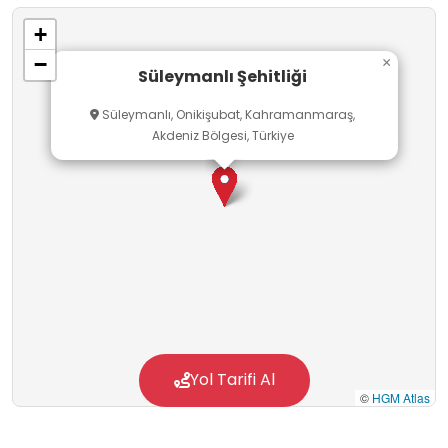
mimariyle çevrili olan şehitlik, ziyaretçilerine
+
hem hüzünlü bir geçmişi hatırlatmakta hem de
−
×
vatan için yapılan fedakarlığın önemini bir kez
Süleymanlı Şehitliği
daha gözler önüne sermektedir.
Süleymanlı, Onikişubat, Kahramanmaraş,
Akdeniz Bölgesi, Türkiye
Yol Tarifi Al
©
HGM Atlas