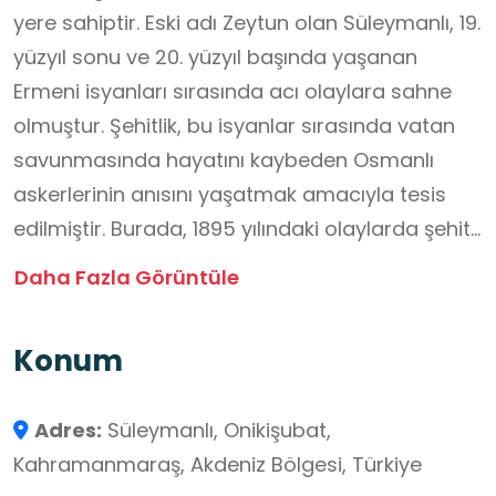
yere sahiptir. Eski adı Zeytun olan Süleymanlı, 19.
yüzyıl sonu ve 20. yüzyıl başında yaşanan
Ermeni isyanları sırasında acı olaylara sahne
olmuştur. Şehitlik, bu isyanlar sırasında vatan
savunmasında hayatını kaybeden Osmanlı
askerlerinin anısını yaşatmak amacıyla tesis
edilmiştir. Burada, 1895 yılındaki olaylarda şehit
düşen Miralay Tahsin Bey ile 1915'teki
Daha Fazla Görüntüle
çatışmalarda şehit olan ve bölgeye bugünkü
adını veren Maraş Jandarma Bölük Komutanı
Konum
Binbaşı Süleyman Bey'in kabirleri bulunmaktadır.
Onlarla birlikte şehit olduğu bilinen 25 erin de
Adres:
Süleymanlı, Onikişubat,
temsili mezarları bu anıt alanında yer
Kahramanmaraş, Akdeniz Bölgesi, Türkiye
almaktadır. Doğal güzellikler ve tarihi taş