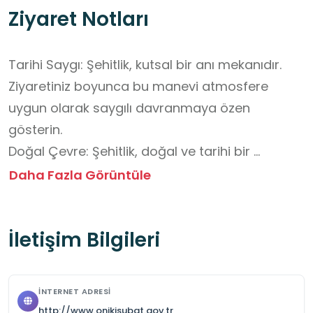
Ziyaret Notları
Tarihi Saygı: Şehitlik, kutsal bir anı mekanıdır. 
Ziyaretiniz boyunca bu manevi atmosfere 
uygun olarak saygılı davranmaya özen 
gösterin.

Doğal Çevre: Şehitlik, doğal ve tarihi bir 
dokunun içinde yer alır. Çevreyi temiz tutun ve 
Daha Fazla Görüntüle
tarihi yapılara zarar vermekten kaçının.

Fotoğraf Çekimi: Anıtların ve mezarların 
İletişim Bilgileri
fotoğraflarını çekerken ziyaretin manevi ruhuna 
uygun bir hassasiyet gösterin.

Köyü Keşfedin: Ziyaretinizi sadece şehitlikle 
İNTERNET ADRESI
sınırlamayın. Süleymanlı'nın tarihi taş evleri, dar 
http://www.onikisubat.gov.tr