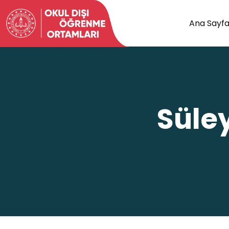
Ana Sayf
Süle