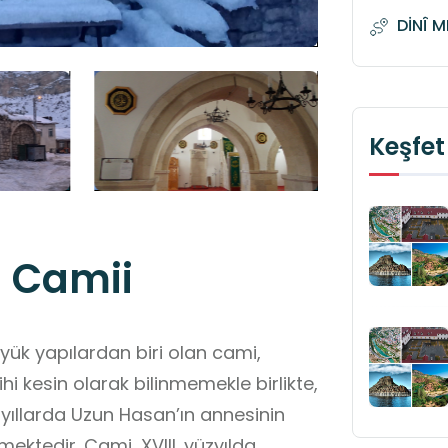
DİNÎ 
Keşfet
 Camii
yük yapılardan biri olan cami,
ihi kesin olarak bilinmemekle birlikte,
yıllarda Uzun Hasan’ın annesinin
lmektedir. Cami, XVIII. yüzyılda