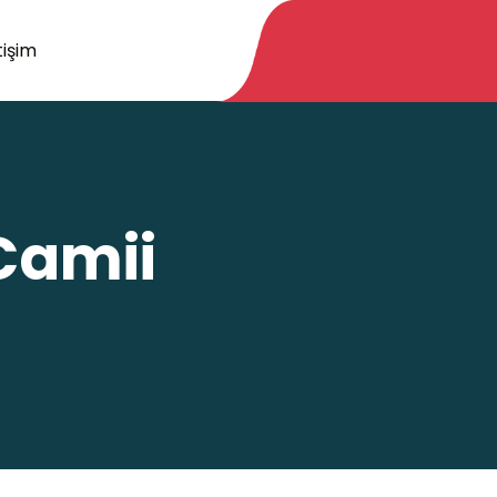
tişim
Camii