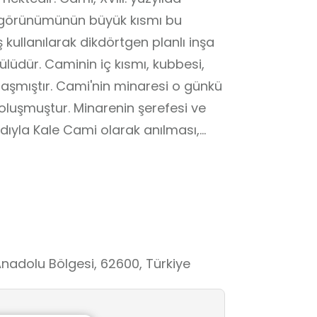
 görünümünün büyük kısmı bu
 kullanılarak dikdörtgen planlı inşa
ülüdür. Caminin iç kısmı, kubbesi,
ulaşmıştır. Cami'nin minaresi o günkü
oluşmuştur. Minarenin şerefesi ve
ıyla Kale Cami olarak anılması,
naklanmaktadır.
rın toplum hayatındaki yerini ve
 somut olarak gözlemleme imkânı
ihî eserlerin ulusal tarihle
m yapma, mekânı tanıma, tarihî
 değerlere saygı duyma becerilerini
nadolu Bölgesi, 62600, Türkiye
 alanı değil, toplumsal birlik ve
farkındalık kazandırır.