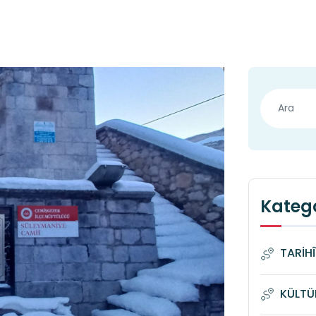
Katego
TARİH
KÜLTÜ