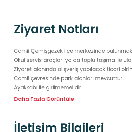
Ziyaret Notları
Camii Çemişgezek ilçe merkezinde bulunmakta
Okul servis araçları ya da toplu taşıma ile ulaş
Ziyaret alanında alışveriş yapılacak ticari bir
Camii çevresinde park alanları mevcuttur.

Ayakkabı ile girilmemelidir.

Fotoğraf çekimi esnasında flaş kullanılmamalı 
Daha Fazla Görüntüle
Ziyaret esnasında cemaat rahatsız edilmemeli
Yapıya ve tarihi unsurlara karşı dikkatli ve özenl
İletişim Bilgileri
Çevresinde alışveriş yapılabilecek ticari biri