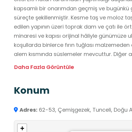
kapsamlı bir onarımdan geçmiş ve bugünkü
süreçte şekillenmiştir. Kesme taş ve moloz taş
edilen yapının üzeri toprak dam ve çatı ile ört
minaresi ve kapısı orijinal hâliyle günümüze 
koşullarda binlerce fırın tuğlası malzemeden 
alem kısmında süslemeler mevcuttur. Diğer ad
ilçedeki kadim Kale’ye yakın olmasından kay
Daha Fazla Görüntüle
Cami ziyareti, Osmanlı döneminde dinî yapıla
mimarideki sadelik ile işlevsellik anlayışını
Konum
sunar. Öğrenciler, yaşadıkları coğrafyadaki tar
bağlantısını fark eder. Ziyaret süreci, gözle
yapıları koruma bilinci geliştirme ve kültürel
Adres:
62-53, Çemişgezek, Tunceli, Doğu A
destekler. Ayrıca dinî yapıların yalnızca ibadet
kültürel sürekliliğin simgeleri olduğu yönünde 
+