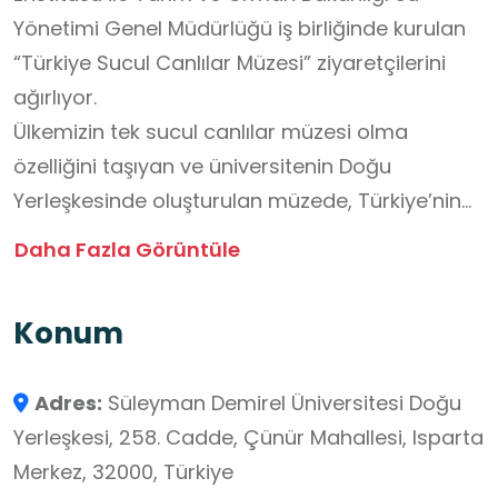
Yönetimi Genel Müdürlüğü iş birliğinde kurulan
“Türkiye Sucul Canlılar Müzesi” ziyaretçilerini
ağırlıyor.
Ülkemizin tek sucul canlılar müzesi olma
özelliğini taşıyan ve üniversitenin Doğu
Yerleşkesinde oluşturulan müzede, Türkiye’nin
farklı nehir havzalarında yapılan çalışmalar
Daha Fazla Görüntüle
sonucu elde edilen sucul canlı örnekleri
sergileniyor. Müze, ülke genelindeki tüm
Konum
araştırmacıların müze bünyesindeki
laboratuvarda örnekler üzerinde incelemeler
Adres:
Süleyman Demirel Üniversitesi Doğu
yapmasına olanak sağlayacak şekilde
Yerleşkesi, 258. Cadde, Çünür Mahallesi, Isparta
tasarlandı. Bu tasarım sayesinde ilkokul ve
Merkez, 32000, Türkiye
ortaokul çağındaki öğrenciler, sucul canlılar