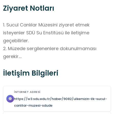
Ziyaret Notları
1. Sucul Canlılar Müzesini ziyaret etmek 
isteyenler SDÜ Su Enstitüsü ile iletişime 
geçebilirler.

2. Müzede sergilenenlere dokunulmaması 
gerekir.

3. Müze kurallarına uyulması istenir.

İletişim Bilgileri
4. Görevlilerin talimatlarına uyulması gerekir.
İNTERNET ADRESI
https://w3.sdu.edu.tr/haber/9082/ulkemizin-ilk-sucul-
canlilar-muzesi-sdude