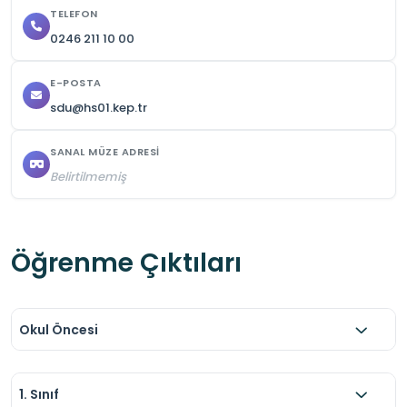
TELEFON
0246 211 10 00
E-POSTA
sdu@hs01.kep.tr
SANAL MÜZE ADRESI
Belirtilmemiş
Öğrenme Çıktıları
Okul Öncesi
1. Sınıf