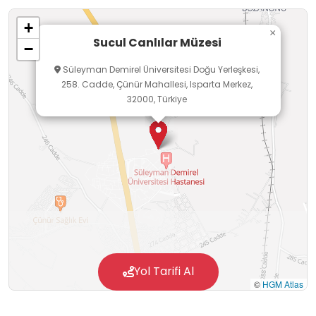
hakkında bilgi sahibi olacak, yaşamları
+
hakkında çeşitli çıkarımlarda bulunacaklardır.
×
Sucul Canlılar Müzesi
−
Canlılara ilgileri artarak korunmaları ve
Süleyman Demirel Üniversitesi Doğu Yerleşkesi,
yaşamlarını sürdürmeleri için gelecekte
258. Cadde, Çünür Mahallesi, Isparta Merkez,
oluşturabilecekleri projelerin çıkış noktası
32000, Türkiye
olabilecektir.
Yol Tarifi Al
©
HGM Atlas